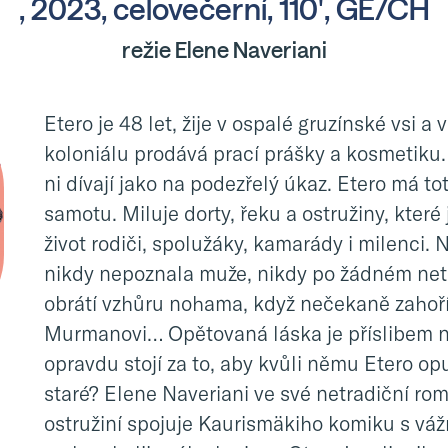
, 2023, celovečerní, 110', GE/CH
režie Elene Naveriani
Etero je 48 let, žije v ospalé gruzínské vsi 
koloniálu prodává prací prášky a kosmetiku
ni dívají jako na podezřelý úkaz. Etero má tot
samotu. Miluje dorty, řeku a ostružiny, které 
život rodiči, spolužáky, kamarády i milenci. 
nikdy nepoznala muže, nikdy po žádném neto
obrátí vzhůru nohama, když nečekaně zahoř
Murmanovi… Opětovaná láska je příslibem no
opravdu stojí za to, aby kvůli němu Etero opu
staré? Elene Naveriani ve své netradiční ro
ostružiní spojuje Kaurismäkiho komiku s váž