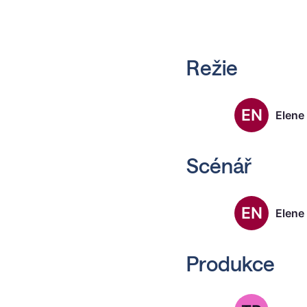
Režie
EN
Elene
Scénář
EN
Elene
Produkce