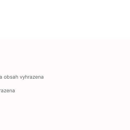
na obsah vyhrazena
razena