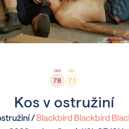
78
7.1
Kos v ostružiní
stružiní /
Blackbird Blackbird Bla