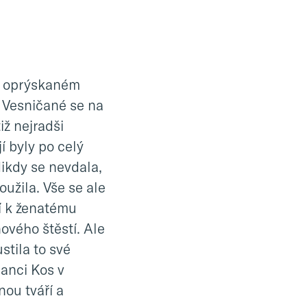
a v oprýskaném
. Vesničané se na
iž nejradši
jí byly po celý
Nikdy se nevdala,
užila. Vše se ale
í k ženatému
vého štěstí. Ale
stila to své
manci Kos v
nou tváří a