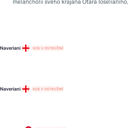
melancholii svého krajana Otara Ioselianiho
 Naveriani
KOS V OSTRUŽINÍ
 Naveriani
KOS V OSTRUŽINÍ