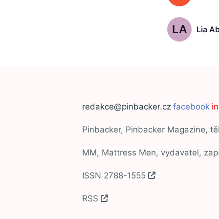
LA
Lia A
redakce@pinbacker.cz
facebook
i
Pinbacker, Pinbacker Magazine, t
MM, Mattress Men, vydavatel, za
ISSN 2788-1555
RSS