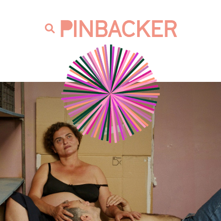
are. Našich čtenářů si nesmírně vážíme,
prot
PINBACKER