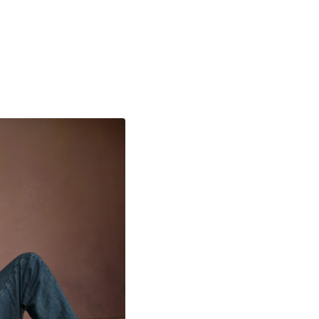
o prosím s analytickými cookies a pusťte se do čtení.