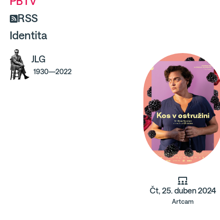
PBTV
RSS
Identita
JLG
1930—2022
Čt, 25. duben 2024
Artcam