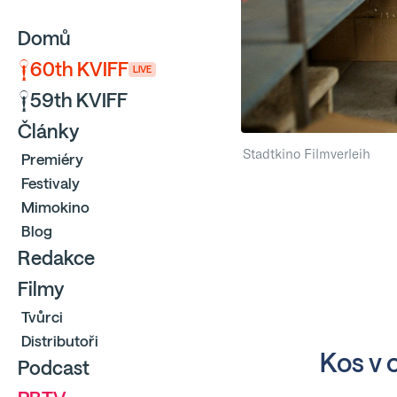
Domů
60th KVIFF
LIVE
59th KVIFF
Články
Stadtkino Filmverleih
Premiéry
Festivaly
Mimokino
Blog
Redakce
Filmy
Tvůrci
Distributoři
Kos v o
Podcast