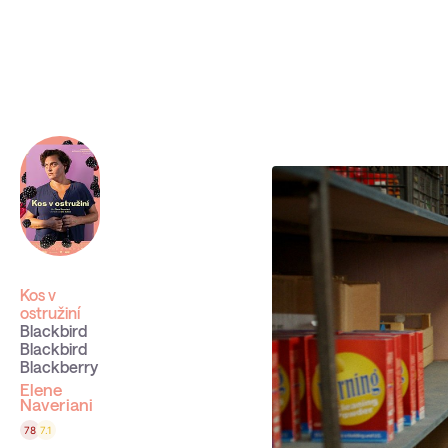
Sbíráme počty návštěvníků webu přes Google a Cloudfl
Kos v
ostružiní
Blackbird
Blackbird
Blackberry
Elene
Naveriani
78
7.1