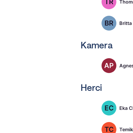
TR
Thoma
BR
Britta
Kamera
AP
Agnes
Herci
EC
Eka Ch
TC
Temik