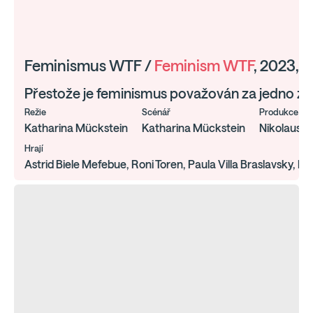
Feminismus WTF /
Feminism WTF
, 2023, 
Přestože je feminismus považován za jedno z ne
Režie
Scénář
Produkce
Katharina Mückstein
Katharina Mückstein
Nikolaus G
Hrají
Astrid Biele Mefebue, Roni Toren, Paula Villa Braslavsky, 