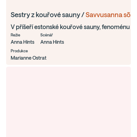
Sestry z kouřové sauny /
Savvusanna sõs
V příšeří estonské kouřové sauny, fenoménu zap
Režie
Scénář
Anna Hints
Anna Hints
Produkce
Marianne Ostrat