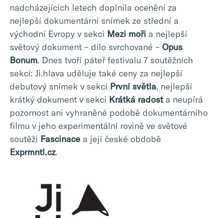
nadcházejících letech doplnila ocenění za
nejlepší dokumentární snímek ze střední a
východní Evropy v sekci
Mezi moři
a nejlepší
světový dokument – dílo svrchované –
Opus
Bonum
. Dnes tvoří páteř festivalu 7 soutěžních
sekcí: Ji.hlava uděluje také ceny za nejlepší
debutový snímek v sekci
První světla
, nejlepší
krátký dokument v sekci
Krátká radost
a neupírá
pozornost ani vyhraněné podobě dokumentárního
filmu v jeho experimentální rovině ve světové
soutěži
Fascinace
a její české obdobě
Exprmntl.cz
.