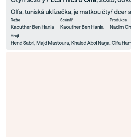
Olfa, tuniská uklízečka, je matkou čtyř dcer a 
Režie
Scénář
Produkce
Kaouther Ben Hania
Kaouther Ben Hania
Nadim Chei
Hrají
Hend Sabri, Majd Mastoura, Khaled Abol Naga, Olfa Hamrou