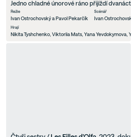
Jedno chladné únorové ráno přijíždí dvanáctilet
Režie
Scénář
Ivan Ostrochovský a Pavol Pekarčík
Ivan Ostrochovský,
Hrají
Nikita Tyshchenko, Viktoriia Mats, Yana Yevdokymova, Yevhe
Čtyři sestry /
Les Filles d’Olfa
, 2023, doku