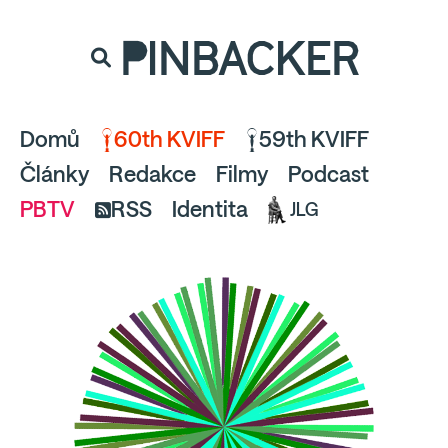
souhlaste
proto prosím s analytickými cookies
PINBACKER
a pusťte se do čtení.
Domů
60th KVIFF
59th KVIFF
Články
Redakce
Filmy
Podcast
PBTV
RSS
Identita
JLG