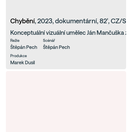
Chybění
, 2023, dokumentární, 82', CZ/SK
Konceptuální vizuální umělec Ján Mančuška zemř
Režie
Scénář
Štěpán Pech
Štěpán Pech
Produkce
Marek Dusil