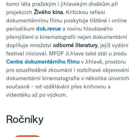
konci léta pražským i jihlavským divákům při
projekcích
Živého kina
. Kritickou reflexi
dokumentárnímu filmu poskytuje tištěné i online
periodikum
dok.revue
a rovinu hloubavého
přemýšlení o kinematografii nejen dokumentární
doplňuje množství
odborné literatury
, jejíž vydání
festival inicioval. MFDF Ji.hlava také stál u zrodu
Centra dokumentárního filmu
v Jihlavě, prostoru
pro soustředěné zkoumání i rozbíhavé objevování
dokumentární kinematografie v několika úrovních
současně – od vzdělávání přes knihovnu a
videotéku až po výzkum.
Ročníky
Tue
Sun