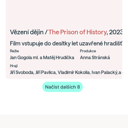
Vězení dějin /
The Prison of History
, 2023,
Film vstupuje do desítky let uzavřené hradišťsk
Režie
Produkce
Jan Gogola ml. a Matěj Hrudička
Anna Stránská
Hrají
Jiří Svoboda, Jiří Pavlica, Vladimír Kokolia, Ivan Palacký,a da
Načíst dalších 8