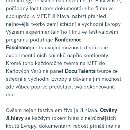
dramaturgy ze všech částí světa a trh East Silver,
pořádaný Institutem dokumentárního filmu ve
spolupráci s MFDF Ji.hlava, nabízí přehled
nejnovější tvorby zemí střední a východní Evropy.
Význam experimentálního filmu ve festivalovém
programu podtrhuje
Konference
Fascinace
představující možnosti distribuce
experimentálních snímků napříč kontinenty.
Kromě toho každoročně zveme na MFF do
Karlových Varů na panel
Docu Talents
tvůrce ze
střední a východní Evropy a dáváme jim možnost
zde vůbec poprvé představit svá dokončovaná
díla.
Ovšem nejen festivalem živa je Ji.hlava.
Ozvěny
Ji.hlavy
se každým rokem hlásí z nejrůznějších
koutů Evropy, dokumentární radost přinášíme na