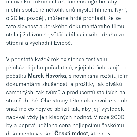
milovníků dokumentární kinematografie, aby
mohli společně několik dnů myslet filmem. Nyní,
o 20 let později, můžeme hrdě prohlásit, že se
tato slavnost autorského dokumentárního filmu
stala již dávno největší událostí svého druhu ve
střední a východní Evropě.
V podstatě každý rok existence festivalu
přicházeli jeho pořadatelé, v jejichž čele stojí od
počátku
Marek Hovorka
, s novinkami rozšiřujícími
dokumentární zkušenosti a prožitky jak diváků
samotných, tak tvůrců a producentů stojících na
straně druhé. Obě strany této doku.rovnice se ale
snažíme co nejvíce sblížit tak, aby její výsledek
nabýval vždy jen kladných hodnot. V roce 2000
byla poprvé udělena cena nejlepšímu českému
dokumentu v sekci
Česká radost
, kterou v