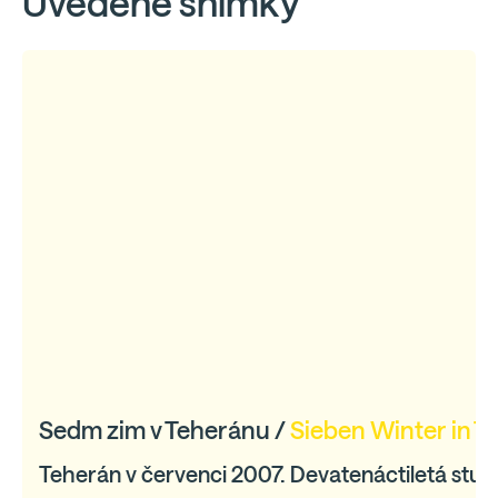
Uvedené snímky
Sedm zim v Teheránu /
Sieben Winter in T
Teherán v červenci 2007. Devatenáctiletá stud