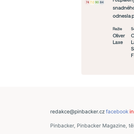
74
7.0
90
84
snadného 
odnesla p
Režie
S
Oliver
O
Laxe
L
S
Fi
redakce@pinbacker.cz
facebook
i
Pinbacker, Pinbacker Magazine, t