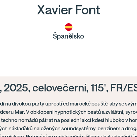
Xavier Font
Španělsko
, 2025, celovečerní, 115', FR/E
íždí na divokou party uprostřed marocké pouště, aby se sv
dceru Mar. V obklopení hypnotických beatů a zvláštní, syro
 techno nomádů pátrat na poslední akci kdesi hluboko v ho
ých náklaďáků naložených soundsystémy, benzínem a droga
m pískem. Putování se rychle mění v šílenou halucinační jízd