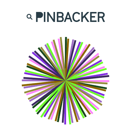
are. Našich čtenářů si nesmírně vážíme,
prot
PINBACKER