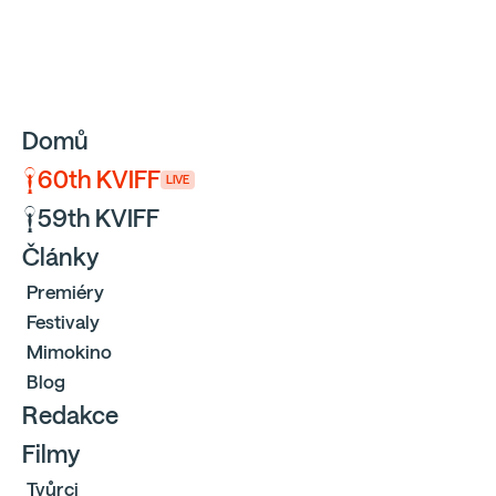
Sbíráme počty návštěvníků webu přes Google a Cloudfl
Domů
60th KVIFF
LIVE
59th KVIFF
Články
Premiéry
Festivaly
Mimokino
Blog
Redakce
Filmy
Tvůrci