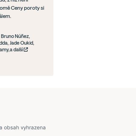
romě Ceny poroty si
álem.
, Bruno Núñez,
dda, Jade Oukid,
amy,a další
na obsah vyhrazena