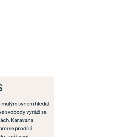
S
ým malým synem hledal
vé svobody vyráží se
rách. Karavana
mi se prodírá
u, z níž není