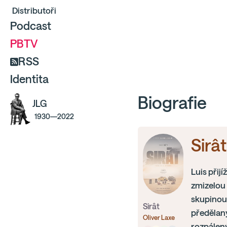
Distributoři
Podcast
PBTV
RSS
Identita
Biografie
JLG
1930—2022
Sirât
Luis přij
zmizelou 
skupinou
Sirât
předělan
Oliver Laxe
rozpálený