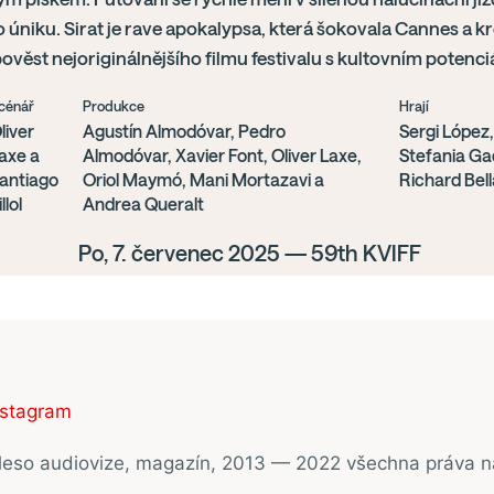
úniku. Sirat je rave apokalypsa, která šokovala Cannes a k
ověst nejoriginálnějšího filmu festivalu s kultovním potenci
cénář
Produkce
Hrají
liver
Agustín Almodóvar, Pedro
Sergi López
axe a
Almodóvar, Xavier Font, Oliver Laxe,
Stefania Ga
antiago
Oriol Maymó, Mani Mortazavi a
Richard Bell
llol
Andrea Queralt
Po, 7. červenec 2025 — 59th KVIFF
nstagram
ěleso audiovize, magazín, 2013 — 2022 všechna práva 