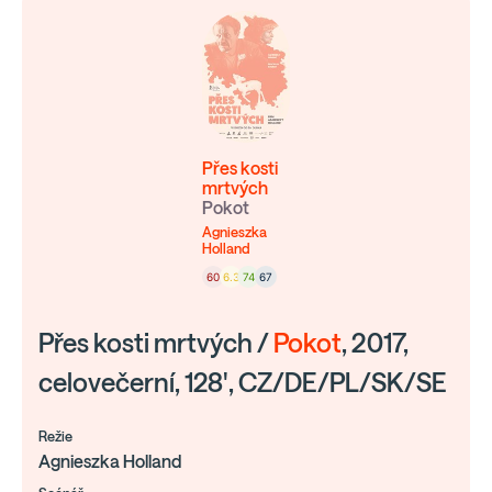
Přes kosti
mrtvých
Pokot
Agnieszka
Holland
60
6.3
74
67
Přes kosti mrtvých /
Pokot
, 2017,
celovečerní, 128', CZ/DE/PL/SK/SE
Režie
Agnieszka Holland