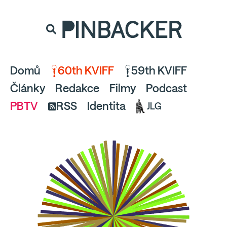
souhlaste
proto prosím s analytickými cookies
PINBACKER
a pusťte se do čtení.
Domů
60th KVIFF
59th KVIFF
Články
Redakce
Filmy
Podcast
PBTV
RSS
Identita
JLG