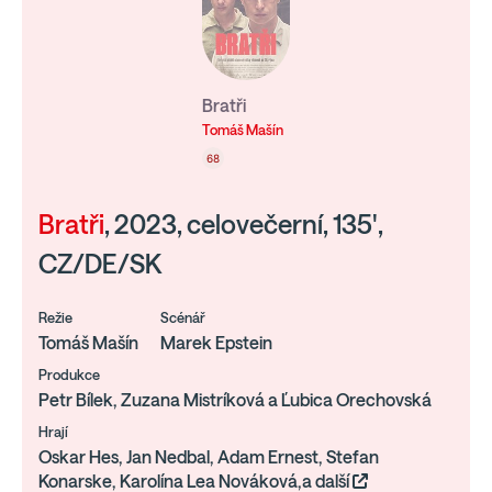
Bratři
Tomáš Mašín
68
Bratři
, 2023, celovečerní, 135',
CZ/DE/SK
Režie
Scénář
Tomáš Mašín
Marek Epstein
Produkce
Petr Bílek, Zuzana Mistríková a Ľubica Orechovská
Hrají
Oskar Hes, Jan Nedbal, Adam Ernest, Stefan
Konarske, Karolína Lea Nováková,a další