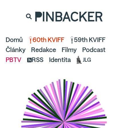
souhlaste
proto prosím s analytickými cookies
PINBACKER
a pusťte se do čtení.
Domů
60th KVIFF
59th KVIFF
Články
Redakce
Filmy
Podcast
PBTV
RSS
Identita
JLG