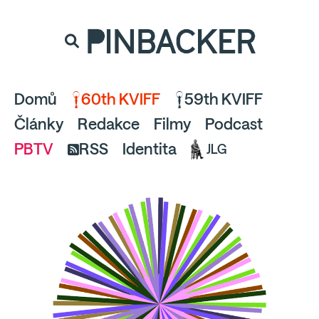
souhlaste
proto prosím s analytickými cookies
PINBACKER
a pusťte se do čtení.
Domů
60th KVIFF
59th KVIFF
Články
Redakce
Filmy
Podcast
PBTV
RSS
Identita
JLG