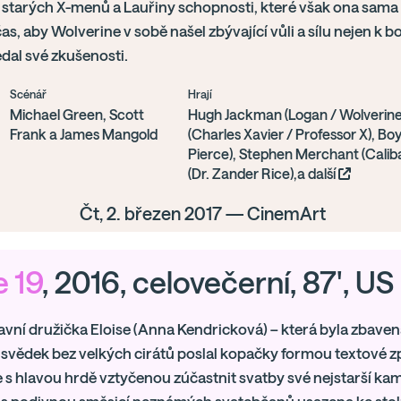
l starých X-menů a Lauřiny schopnosti, které však ona sama 
as, aby Wolverine v sobě našel zbývající vůli a sílu nejen k boj
dal své zkušenosti.
Scénář
Hrají
Michael Green, Scott
Hugh Jackman (Logan / Wolverine)
Frank a James Mangold
(Charles Xavier / Professor X), B
Pierce), Stephen Merchant (Caliba
(Dr. Zander Rice),a další
Čt, 2. březen 2017 — CinemArt
e 19
, 2016, celovečerní, 87', US
avní družička Eloise (Anna Kendricková) – která byla zbavena
svědek bez velkých cirátů poslal kopačky formou textové z
s hlavou hrdě vztyčenou zúčastnit svatby své nejstarší kam