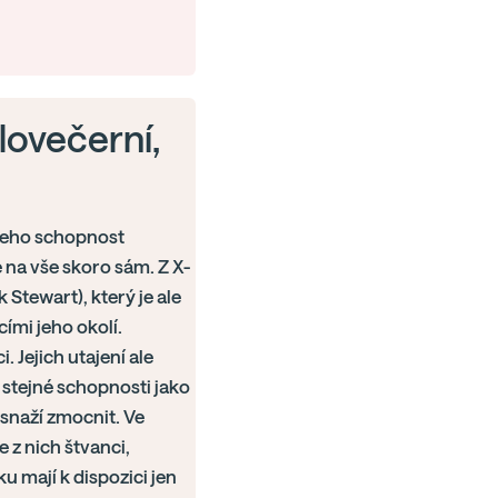
elovečerní,
 Jeho schopnost
 na vše skoro sám. Z X-
Stewart), který je ale
ími jeho okolí.
 Jejich utajení ale
 stejné schopnosti jako
 snaží zmocnit. Ve
e z nich štvanci,
u mají k dispozici jen