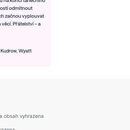
u na konci tanečního
ítostí odmítnout
ech začnou vyplouvat
věcí. Přátelství – a
a Kudrow, Wyatt
na obsah vyhrazena
razena