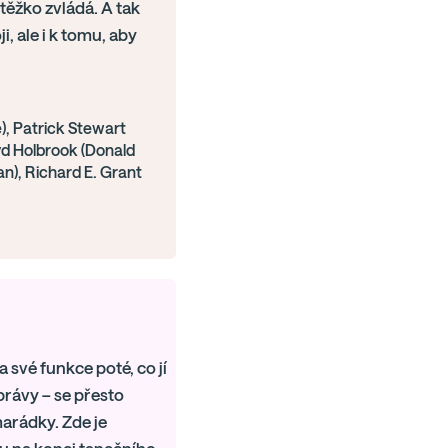
těžko zvládá. A tak
i, ale i k tomu, aby
, Patrick Stewart
oyd Holbrook (Donald
n), Richard E. Grant
 své funkce poté, co jí
právy – se přesto
arádky. Zde je