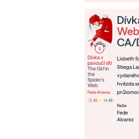
Dívka
Web
CA/
5
Dívka v
Lisbeth S
pavoučí síti
Stiega La
The Girl in
the
vydaného 
Spider's
hvězda se
Web
průlomov
Fede Alvarez
5
62
6.1
38
43
Režie
Fede
Alvarez