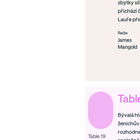
zbytky si
přichází č
Lauře pře
Režie
James
Mangold
Tabl
Bývalá hl
ženichův 
rozhodne 
Table 19