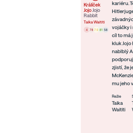
kariéru. 
Králíček
Jojo
Jojo
Hitlerjug
Rabbit
závadných
Taika Waititi
vojáčky i
4
78
7.9
81
58
cíl to má
kluk Jojo
nablblý Ad
podporuje
zjistí, ž
McKenzie)
mu jeho v
Režie
Taika
Waititi