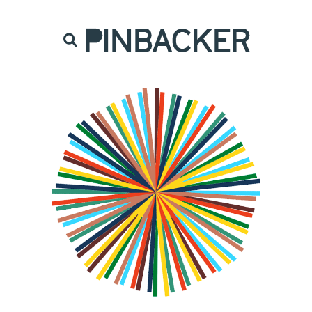
are. Našich čtenářů si nesmírně vážíme,
prot
PINBACKER