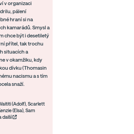
ví v organizaci
drilu, pálení
bné hraní si na
aných kamarádů. Smysl a
 chce být i desetiletý
í přítel, tak trochu
ch situacích a
ane v okamžiku, kdy
vskou dívku (Thomasin
enému nacismu a s tím
ocela snaží.
aititi (Adolf), Scarlett
enzie (Elsa), Sam
 další