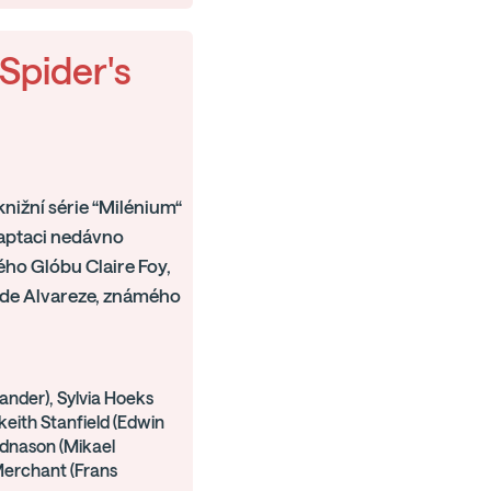
 Spider's
knižní série “Milénium“
adaptaci nedávno
ého Glóbu Claire Foy,
Fede Alvareze, známého
lander), Sylvia Hoeks
keith Stanfield (Edwin
dnason (Mikael
Merchant (Frans