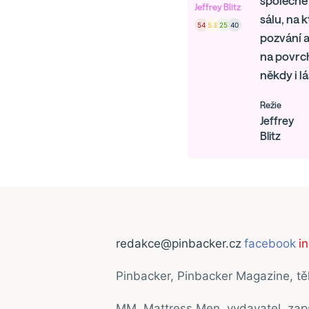
společně
Jeffrey Blitz
sálu, na k
54
5.8
25
40
pozvání a
na povrch
někdy i l
Režie
Jeffrey
Blitz
redakce@pinbacker.cz
facebook
i
Pinbacker, Pinbacker Magazine, t
MM, Mattress Men, vydavatel, za