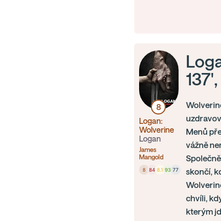
Loga
137'
Wolverine
8
uzdravová
Logan:
Wolverine
Menů přež
Logan
vážně nem
James
Mangold
Společně 
8
84
8.1
93
77
skončí, k
Wolverine
chvíli, k
kterým jd