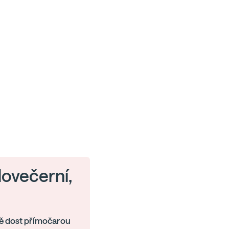
elovečerní,
ně dost přímočarou