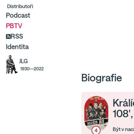
Distributoři
Podcast
PBTV
RSS
Identita
JLG
1930—2022
Biografie
Král
108'
Být v na
4