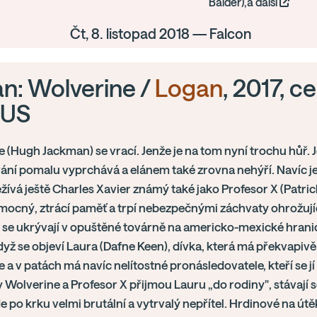
Balder),a další
Čt, 8. listopad 2018 — Falcon
n: Wolverine /
Logan
, 2017, c
, US
 (Hugh Jackman) se vrací. Jenže je na tom nyní trochu hůř.
ní pomalu vyprchává a elánem také zrovna nehýří. Navíc je
ívá ještě Charles Xavier známý také jako Profesor X (Patrick 
ocný, ztrácí paměť a trpí nebezpečnými záchvaty ohrožujíc
se ukrývají v opuštěné továrně na americko-mexické hranici.
dyž se objeví Laura (Dafne Keen), dívka, která má překvapivě
 a v patách má navíc nelítostné pronásledovatele, kteří se jí
dy Wolverine a Profesor X přijmou Lauru „do rodiny", stávají s
e po krku velmi brutální a vytrvalý nepřítel. Hrdinové na útěk