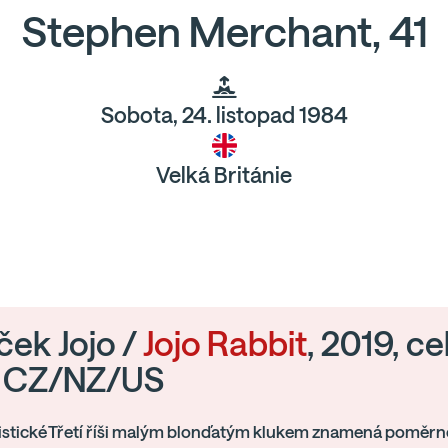
Stephen Merchant, 41
Sobota, 24. listopad 1984
Velká Británie
íček Jojo /
Jojo Rabbit
, 2019, c
, CZ/NZ/US
cistické Třetí říši malým blonďatým klukem znamená poměr