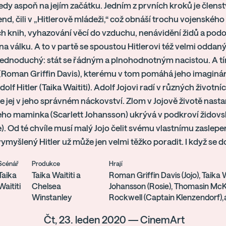
Tedy aspoň na jejím začátku. Jedním z prvních kroků je členst
end, čili v „Hitlerově mládeži,“ což obnáší trochu vojenského 
 knih, vyhazování věcí do vzduchu, nenávidění židů a podo
 na válku. A to v partě se spoustou Hitlerovi též velmi odd
 jednoduchý: stát se řádným a plnohodnotným nacistou. A tím
 (Roman Griffin Davis), kterému v tom pomáhá jeho imaginárn
olf Hitler (Taika Waititi). Adolf Jojovi radí v různých životní
 jej v jeho správném náckovství. Zlom v Jojově životě nast
e jeho maminka (Scarlett Johansson) ukrývá v podkroví žido
. Od té chvíle musí malý Jojo čelit svému vlastnímu zaslep
ymyšlený Hitler už může jen velmi těžko poradit. I když se d
Scénář
Produkce
Hrají
Taika
Taika Waititi a
Roman Griffin Davis (Jojo), Taika W
Waititi
Chelsea
Johansson (Rosie), Thomasin McK
Winstanley
Rockwell (Captain Klenzendorf),a
Čt, 23. leden 2020 — CinemArt