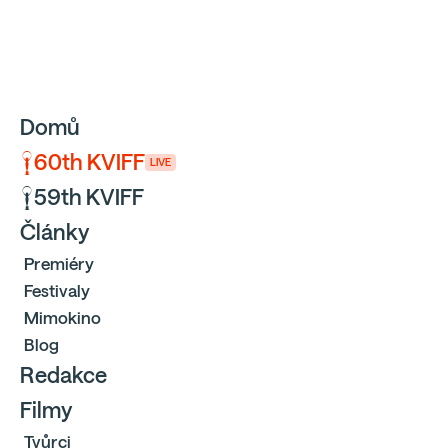
Sbíráme počty návštěvníků webu přes Google a Cloudfl
Domů
60th KVIFF
LIVE
59th KVIFF
Články
Premiéry
Festivaly
Mimokino
Blog
Redakce
Filmy
Tvůrci