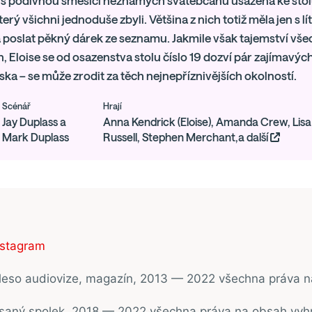
 s podivnou směsicí neznámých svatebčanů usazena ke stol
terý všichni jednoduše zbyli. Většina z nich totiž měla jen s l
 poslat pěkný dárek ze seznamu. Jakmile však tajemství vš
, Eloise se od osazenstva stolu číslo 19 dozví pár zajímavých 
áska – se může zrodit za těch nejnepříznivějších okolností.
Scénář
Hrají
Jay Duplass a
Anna Kendrick (Eloise), Amanda Crew, Lis
Mark Duplass
Russell, Stephen Merchant,a další
nstagram
ěleso audiovize, magazín, 2013 — 2022 všechna práva 
psaný spolek, 2018 — 2022 všechna práva na obsah vyh