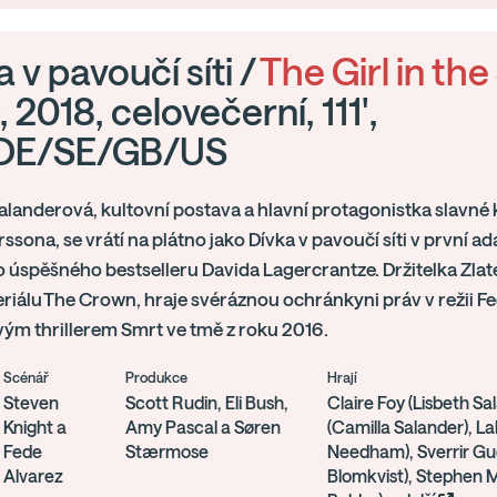
 v pavoučí síti /
The Girl in the
, 2018, celovečerní, 111',
DE/SE/GB/US
alanderová, kultovní postava a hlavní protagonistka slavné 
rssona, se vrátí na plátno jako Dívka v pavoučí síti v první 
úspěšného bestselleru Davida Lagercrantze. Držitelka Zlat
riálu The Crown, hraje svéráznou ochránkyni práv v režii 
ým thrillerem Smrt ve tmě z roku 2016.
Scénář
Produkce
Hrají
Steven
Scott Rudin, Eli Bush,
Claire Foy (Lisbeth Sa
Knight a
Amy Pascal a Søren
(Camilla Salander), La
Fede
Stærmose
Needham), Sverrir Gu
Alvarez
Blomkvist), Stephen 