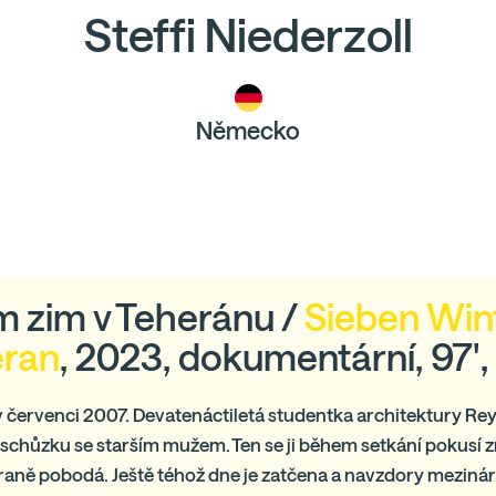
Steffi Niederzoll
Německo
 zim v Teheránu /
Sieben Wint
eran
, 2023, dokumentární, 97'
 červenci 2007. Devatenáctiletá studentka architektury R
schůzku se starším mužem. Ten se ji během setkání pokusí z
raně pobodá. Ještě téhož dne je zatčena a navzdory mezin