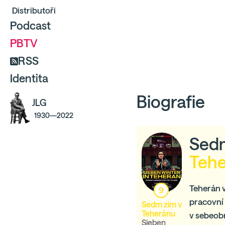
Distributoři
Podcast
PBTV
RSS
Identita
Biografie
JLG
1930—2022
Sedm
Teh
Teherán v
9
pracovní 
Sedm zim v
Teheránu
v sebeob
Sieben