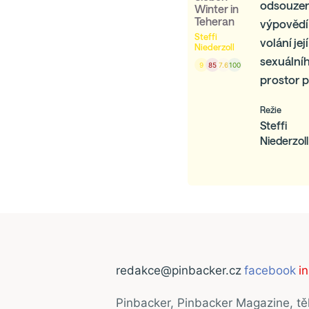
odsouzen
Winter in
Teheran
výpovědí 
Steffi
volání je
Niederzoll
sexuálníh
9
85
7.6
100
prostor p
Režie
Steffi
Niederzoll
redakce@pinbacker.cz
facebook
i
Pinbacker, Pinbacker Magazine, t