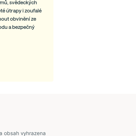
namů, svědeckých
té útrapy i zoufalé
nout obvinění ze
bodu a bezpečný
na obsah vyhrazena