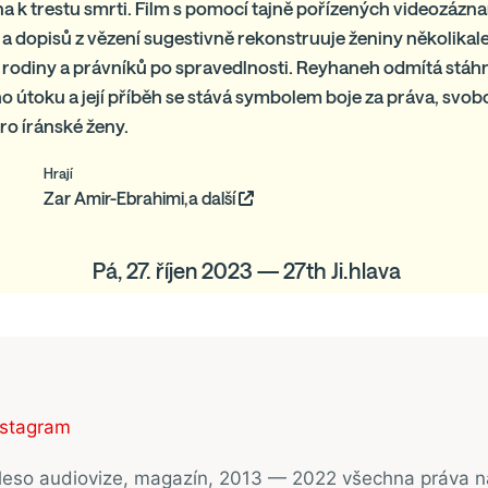
a k trestu smrti. Film s pomocí tajně pořízených videozáz
a dopisů z vězení sugestivně rekonstruuje ženiny několikale
jí rodiny a právníků po spravedlnosti. Reyhaneh odmítá stáh
o útoku a její příběh se stává symbolem boje za práva, svo
ro íránské ženy.
Hrají
Zar Amir-Ebrahimi,a další
Pá, 27. říjen 2023 — 27th Ji.hlava
nstagram
ěleso audiovize, magazín, 2013 — 2022 všechna práva 