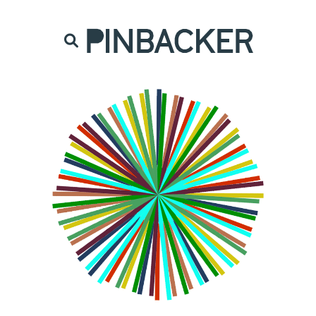
are. Našich čtenářů si nesmírně vážíme,
prot
PINBACKER