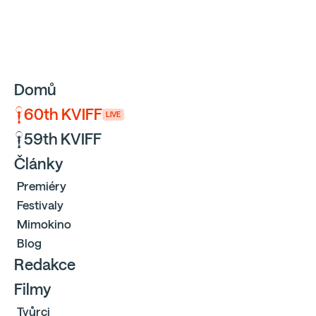
Sbíráme počty návštěvníků webu přes Google a Cloudfl
Domů
60th KVIFF
LIVE
59th KVIFF
Články
Premiéry
Festivaly
Mimokino
Blog
Redakce
Filmy
Tvůrci