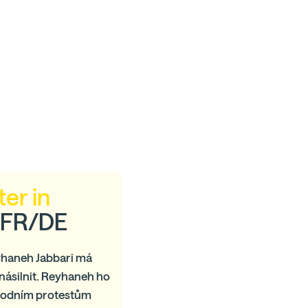
er in
, FR/DE
eyhaneh Jabbari má
násilnit. Reyhaneh ho
árodním protestům