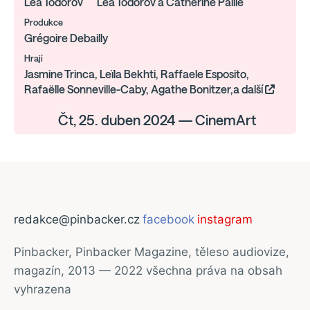
Léa Todorov
Léa Todorov a Catherine Paillé
Produkce
Grégoire Debailly
Hrají
Jasmine Trinca, Leïla Bekhti, Raffaele Esposito,
Rafaëlle Sonneville-Caby, Agathe Bonitzer,a další
Čt, 25. duben 2024 — CinemArt
redakce@pinbacker.cz
facebook
instagram
Pinbacker, Pinbacker Magazine, těleso audiovize,
magazín, 2013 — 2022 všechna práva na obsah
vyhrazena