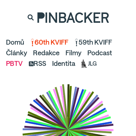
souhlaste
proto prosím s analytickými cookies
PINBACKER
a pusťte se do čtení.
Domů
60th KVIFF
59th KVIFF
Články
Redakce
Filmy
Podcast
PBTV
RSS
Identita
JLG