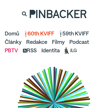
souhlaste
proto prosím s analytickými cookies
PINBACKER
a pusťte se do čtení.
Domů
60th KVIFF
59th KVIFF
Články
Redakce
Filmy
Podcast
PBTV
RSS
Identita
JLG