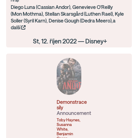
Hrají
Diego Luna (Cassian Andor), Genevieve O'Reilly
(Mon Mothma), Stellan Skarsgård (Luthen Rael), Kyle
Soller (Syril Karn), Denise Gough (Dedra Meero),a
další
St, 12. říjen 2022 — Disney+
Demonstrace
síly
Announcement
Toby Haynes,
Susanna
White,
Benjamin