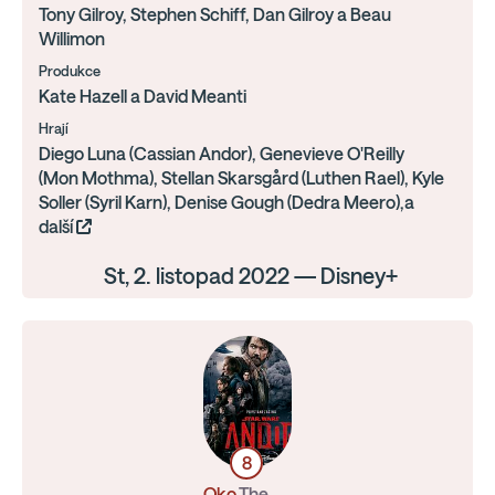
Tony Gilroy, Stephen Schiff, Dan Gilroy a Beau
Willimon
Produkce
Kate Hazell a David Meanti
Hrají
Diego Luna (Cassian Andor), Genevieve O'Reilly
(Mon Mothma), Stellan Skarsgård (Luthen Rael), Kyle
Soller (Syril Karn), Denise Gough (Dedra Meero),a
další
St, 2. listopad 2022 — Disney+
8
Oko
The