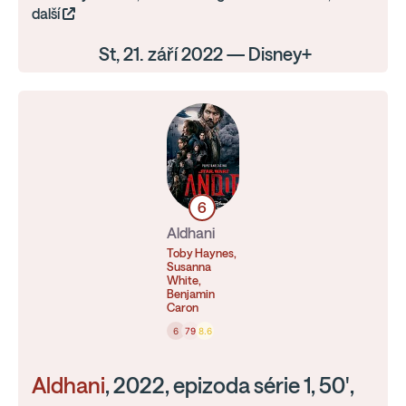
další
St, 21. září 2022 — Disney+
6
Aldhani
Toby Haynes,
Susanna
White,
Benjamin
Caron
6
79
8.6
Aldhani
, 2022, epizoda série 1, 50',