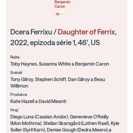
Benjamin
Caron
86
8.4
Dcera Ferrixu /
Daughter of Ferrix
,
2022, epizoda série 1, 46', US
Režie
Toby Haynes, Susanna White a Benjamin Caron
Scénář
Tony Gilroy, Stephen Schiff, Dan Gilroy a Beau
Willimon
Produkce
Kate Hazell a David Meanti
Hrají
Diego Luna (Cassian Andor), Genevieve O'Reilly
(Mon Mothma), Stellan Skarsgård (Luthen Rael), Kyle
Soller (Syril Karn), Denise Gough (Dedra Meero),a