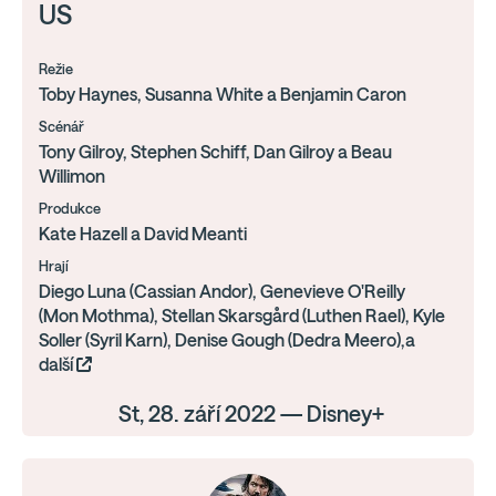
US
Režie
Toby Haynes, Susanna White a Benjamin Caron
Scénář
Tony Gilroy, Stephen Schiff, Dan Gilroy a Beau
Willimon
Produkce
Kate Hazell a David Meanti
Hrají
Diego Luna (Cassian Andor), Genevieve O'Reilly
(Mon Mothma), Stellan Skarsgård (Luthen Rael), Kyle
Soller (Syril Karn), Denise Gough (Dedra Meero),a
další
St, 28. září 2022 — Disney+