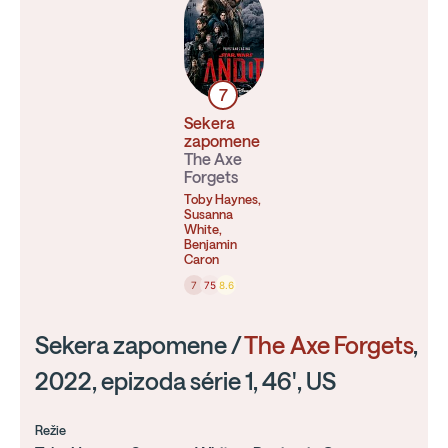
7
Sekera
zapomene
The Axe
Forgets
Toby Haynes,
Susanna
White,
Benjamin
Caron
7
75
8.6
Sekera zapomene /
The Axe Forgets
,
2022, epizoda série 1, 46', US
Režie