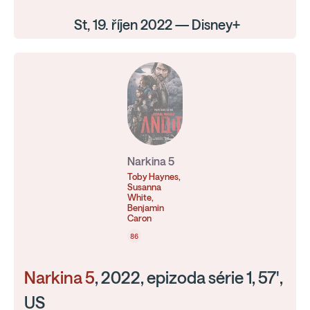
St, 19. říjen 2022 — Disney+
Narkina 5
Toby Haynes,
Susanna
White,
Benjamin
Caron
86
Narkina 5
, 2022, epizoda série 1, 57',
US