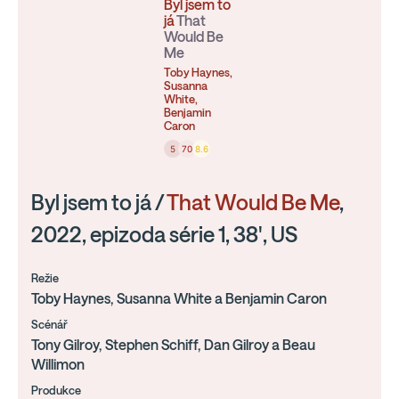
Byl jsem to
já
That
Would Be
Me
Toby Haynes,
Susanna
White,
Benjamin
Caron
5
70
8.6
Byl jsem to já /
That Would Be Me
,
2022, epizoda série 1, 38', US
Režie
Toby Haynes, Susanna White a Benjamin Caron
Scénář
Tony Gilroy, Stephen Schiff, Dan Gilroy a Beau
Willimon
Produkce