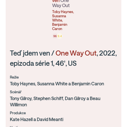
ven
One
Way Out
Toby Haynes,
Susanna
White,
Benjamin
Caron
96
9.4
Teď jdem ven /
One Way Out
, 2022,
epizoda série 1, 46', US
Režie
Toby Haynes, Susanna White a Benjamin Caron
Scénář
Tony Gilroy, Stephen Schiff, Dan Gilroy a Beau
Willimon
Produkce
Kate Hazell a David Meanti