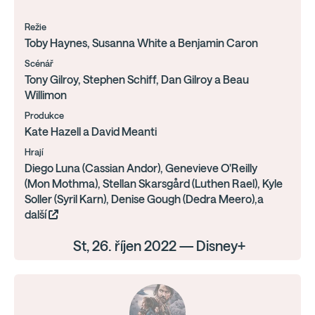
Režie
Toby Haynes, Susanna White a Benjamin Caron
Scénář
Tony Gilroy, Stephen Schiff, Dan Gilroy a Beau
Willimon
Produkce
Kate Hazell a David Meanti
Hrají
Diego Luna (Cassian Andor), Genevieve O'Reilly
(Mon Mothma), Stellan Skarsgård (Luthen Rael), Kyle
Soller (Syril Karn), Denise Gough (Dedra Meero),a
další
St, 26. říjen 2022 — Disney+