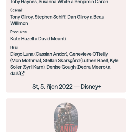
Toby Haynes, Susanna White a Benjamin Caron
Scénář
Tony Gilroy, Stephen Schiff, Dan Gilroy a Beau
Willimon
Produkce
Kate Hazell a David Meanti
Hrají
Diego Luna (Cassian Andor), Genevieve O'Reilly
(Mon Mothma), Stellan Skarsgård (Luthen Rael), Kyle
Soller (Syril Karn), Denise Gough (Dedra Meero),a
další
St, 5. říjen 2022 — Disney+