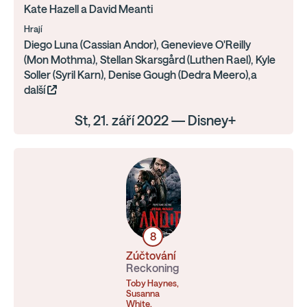
Kate Hazell a David Meanti
Hrají
Diego Luna (Cassian Andor), Genevieve O'Reilly
(Mon Mothma), Stellan Skarsgård (Luthen Rael), Kyle
Soller (Syril Karn), Denise Gough (Dedra Meero),a
další
St, 21. září 2022 — Disney+
8
Zúčtování
Reckoning
Toby Haynes,
Susanna
White,