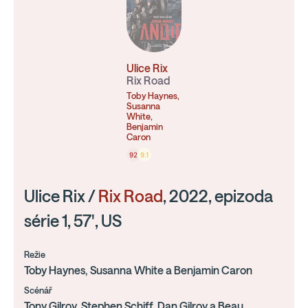
Ulice Rix
Rix Road
Toby Haynes,
Susanna
White,
Benjamin
Caron
92
9.1
Ulice Rix /
Rix Road
, 2022, epizoda
série 1, 57', US
Režie
Toby Haynes, Susanna White a Benjamin Caron
Scénář
Tony Gilroy, Stephen Schiff, Dan Gilroy a Beau