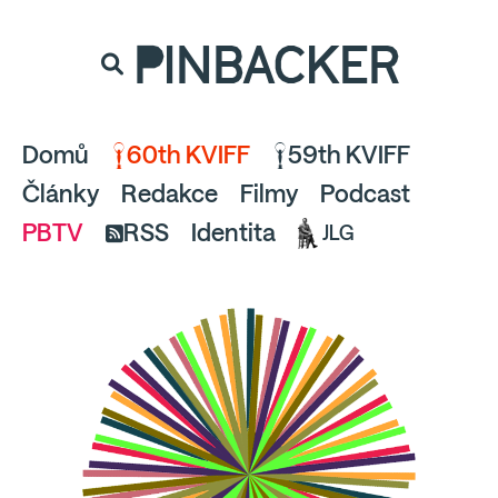
souhlaste
proto prosím s analytickými cookies
PINBACKER
a pusťte se do čtení.
Domů
60th KVIFF
59th KVIFF
Články
Redakce
Filmy
Podcast
PBTV
RSS
Identita
JLG