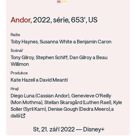
86
8.6
Andor
, 2022, série, 653', US
Režie
Toby Haynes, Susanna White a Benjamin Caron
Scénář
Tony Gilroy, Stephen Schiff, Dan Gilroy a Beau
Willimon
Produkce
Kate Hazell a David Meanti
Hrají
Diego Luna (Cassian Andor), Genevieve O'Reilly
(Mon Mothma), Stellan Skarsgård (Luthen Rael), Kyle
Soller (Syril Karn), Denise Gough (Dedra Meero),a
další
St, 21. září 2022 — Disney+