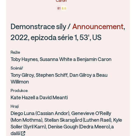
Caron
81
8.6
Demonstrace síly /
Announcement
,
2022, epizoda série 1, 53', US
Režie
Toby Haynes, Susanna White a Benjamin Caron
Scénář
Tony Gilroy, Stephen Schiff, Dan Gilroy a Beau
Willimon
Produkce
Kate Hazell a David Meanti
Hrají
Diego Luna (Cassian Andor), Genevieve O'Reilly
(Mon Mothma), Stellan Skarsgård (Luthen Rael), Kyle
Soller (Syril Karn), Denise Gough (Dedra Meero),a
další