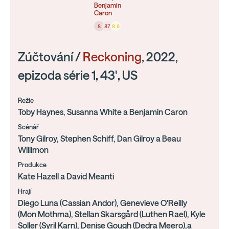
Benjamin
Caron
8
87
8.6
Zúčtování /
Reckoning
, 2022,
epizoda série 1, 43', US
Režie
Toby Haynes, Susanna White a Benjamin Caron
Scénář
Tony Gilroy, Stephen Schiff, Dan Gilroy a Beau
Willimon
Produkce
Kate Hazell a David Meanti
Hrají
Diego Luna (Cassian Andor), Genevieve O'Reilly
(Mon Mothma), Stellan Skarsgård (Luthen Rael), Kyle
Soller (Syril Karn), Denise Gough (Dedra Meero),a