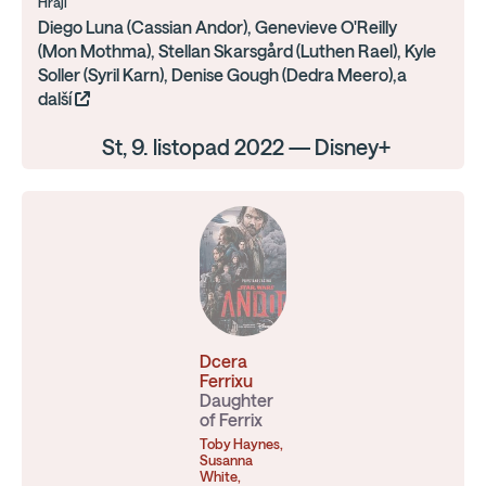
Hrají
Diego Luna (Cassian Andor), Genevieve O'Reilly
(Mon Mothma), Stellan Skarsgård (Luthen Rael), Kyle
Soller (Syril Karn), Denise Gough (Dedra Meero),a
další
St, 9. listopad 2022 — Disney+
Dcera
Ferrixu
Daughter
of Ferrix
Toby Haynes,
Susanna
White,