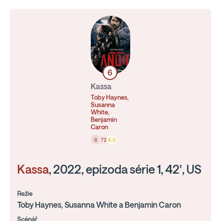
6
Kassa
Toby Haynes,
Susanna
White,
Benjamin
Caron
6
72
8.6
Kassa
, 2022, epizoda série 1, 42', US
Režie
Toby Haynes, Susanna White a Benjamin Caron
Scénář