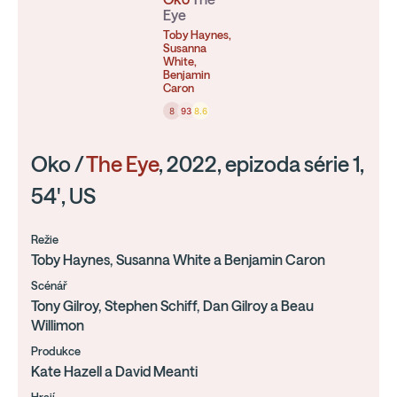
Eye
Toby Haynes,
Susanna
White,
Benjamin
Caron
8
93
8.6
Oko /
The Eye
, 2022, epizoda série 1,
54', US
Režie
Toby Haynes, Susanna White a Benjamin Caron
Scénář
Tony Gilroy, Stephen Schiff, Dan Gilroy a Beau
Willimon
Produkce
Kate Hazell a David Meanti