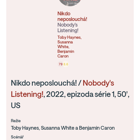
Nikdo
neposlouchá!
Nobody's
Listening!
Toby Haynes,
Susanna
White,
Benjamin
Caron
79
8.6
Nikdo neposlouchá! /
Nobody's
Listening!
, 2022, epizoda série 1, 50',
US
Režie
Toby Haynes, Susanna White a Benjamin Caron
Scénář