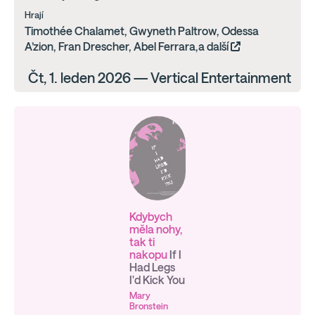
Hrají
Timothée Chalamet, Gwyneth Paltrow, Odessa
A’zion, Fran Drescher, Abel Ferrara,a další
Čt, 1. leden 2026 — Vertical Entertainment
Kdybych
měla nohy,
tak ti
nakopu
If I
Had Legs
I'd Kick You
Mary
Bronstein