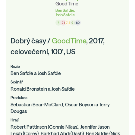
Good Time
Ben Safdie,
Josh Safdie
7
71
7.3
91
80
Dobrý časy /
Good Time
, 2017,
celovečerní, 100', US
Režie
Ben Safdie a Josh Safdie
Scénář
Ronald Bronstein a Josh Safdie
Produkce
Sebastian Bear-McClard, Oscar Boyson a Terry
Dougas
Hrají
Robert Pattinson (Connie Nikas), Jennifer Jason
Leigh (Corey), Barkhad Abdi (Dash), Ben Safdie (Nick