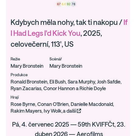
67
6.6
92
78
Kdybych měla nohy, tak ti nakopu /
If
I Had Legs I'd Kick You
, 2025,
celovečerní, 113', US
Režie
Scénář
Mary Bronstein
Mary Bronstein
Produkce
Ronald Bronstein, Eli Bush, Sara Murphy, Josh Safdie,
Ryan Zacarias, Conor Hannon a Richie Doyle
Hrají
Rose Byrne, Conan O'Brien, Danielle Macdonald,
Rakim Mayers, Ivy Wolk,a další
Pá, 4. červenec 2025 — 59th KVIFFČt, 23.
duben 2026 — Aerofilms