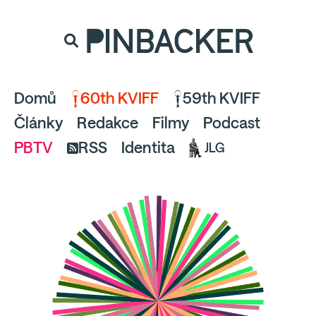
souhlaste
proto prosím s analytickými cookies
PINBACKER
a pusťte se do čtení.
Domů
60th KVIFF
59th KVIFF
Články
Redakce
Filmy
Podcast
PBTV
RSS
Identita
JLG