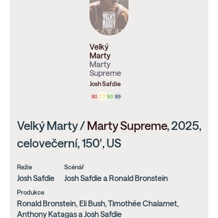
Velký
Marty
Marty
Supreme
Josh Safdie
80
7.7
93
89
Velký Marty /
Marty Supreme
, 2025,
celovečerní, 150', US
Režie
Scénář
Josh Safdie
Josh Safdie a Ronald Bronstein
Produkce
Ronald Bronstein, Eli Bush, Timothée Chalamet,
Anthony Katagas a Josh Safdie