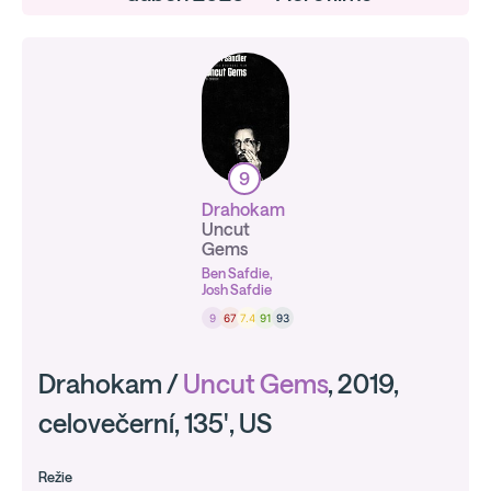
9
Drahokam
Uncut
Gems
Ben Safdie,
Josh Safdie
9
67
7.4
91
93
Drahokam /
Uncut Gems
, 2019,
celovečerní, 135', US
Režie