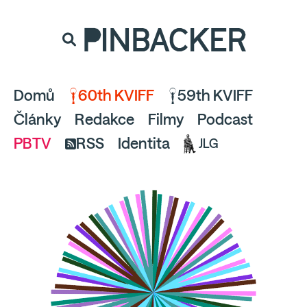
souhlaste
proto prosím s analytickými cookies
PINBACKER
a pusťte se do čtení.
Domů
60th KVIFF
59th KVIFF
Články
Redakce
Filmy
Podcast
PBTV
RSS
Identita
JLG