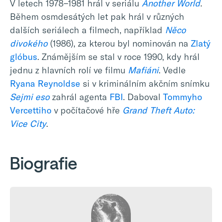
V letech 1978−1981 hrál v seriálu
Another World
.
Během osmdesátých let pak hrál v různých
dalších seriálech a filmech, například
Něco
divokého
(1986), za kterou byl nominován na
Zlatý
glóbus
. Známějším se stal v roce 1990, kdy hrál
jednu z hlavních rolí ve filmu
Mafiáni
. Vedle
Ryana Reynoldse
si v kriminálním akčním snímku
Sejmi eso
zahrál agenta
FBI
. Daboval
Tommyho
Vercettiho
v počítačové hře
Grand Theft Auto:
Vice City
.
Biografie