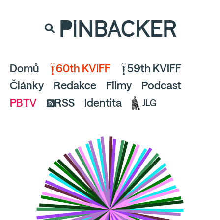
souhlaste
proto prosím s analytickými cookies
PINBACKER
a pusťte se do čtení.
Domů
60th KVIFF
59th KVIFF
Články
Redakce
Filmy
Podcast
PBTV
RSS
Identita
JLG