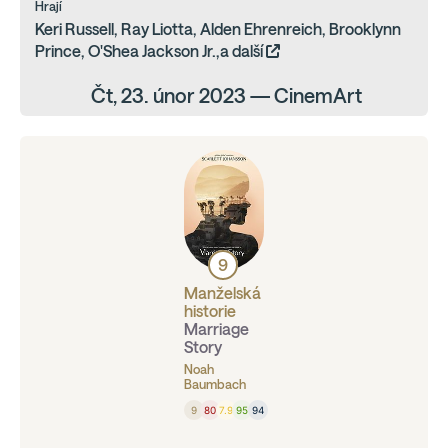
Hrají
Keri Russell, Ray Liotta, Alden Ehrenreich, Brooklynn
Prince, O'Shea Jackson Jr.,a další
Čt, 23. únor 2023 — CinemArt
9
Manželská
historie
Marriage
Story
Noah
Baumbach
9
80
7.9
95
94