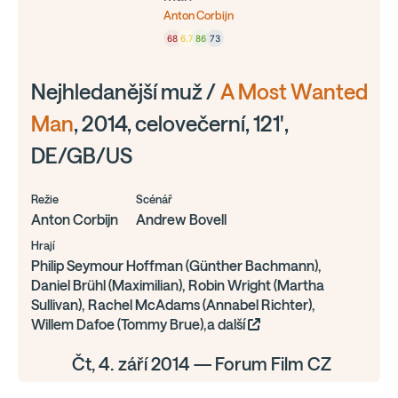
Anton Corbijn
68
6.7
86
73
Nejhledanější muž /
A Most Wanted
Man
, 2014, celovečerní, 121',
DE/GB/US
Režie
Scénář
Anton Corbijn
Andrew Bovell
Hrají
Philip Seymour Hoffman (Günther Bachmann),
Daniel Brühl (Maximilian), Robin Wright (Martha
Sullivan), Rachel McAdams (Annabel Richter),
Willem Dafoe (Tommy Brue),a další
Čt, 4. září 2014 — Forum Film CZ