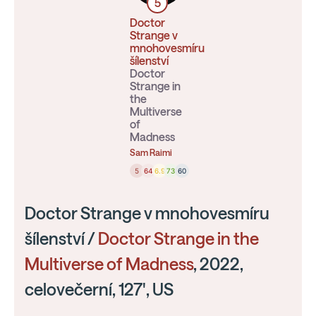
5
Doctor
Strange v
mnohovesmíru
šílenství
Doctor
Strange in
the
Multiverse
of
Madness
Sam Raimi
5
64
6.9
73
60
Doctor Strange v mnohovesmíru
šílenství /
Doctor Strange in the
Multiverse of Madness
, 2022,
celovečerní, 127', US