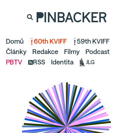
souhlaste
proto prosím s analytickými cookies
PINBACKER
a pusťte se do čtení.
Domů
60th KVIFF
59th KVIFF
Články
Redakce
Filmy
Podcast
PBTV
RSS
Identita
JLG