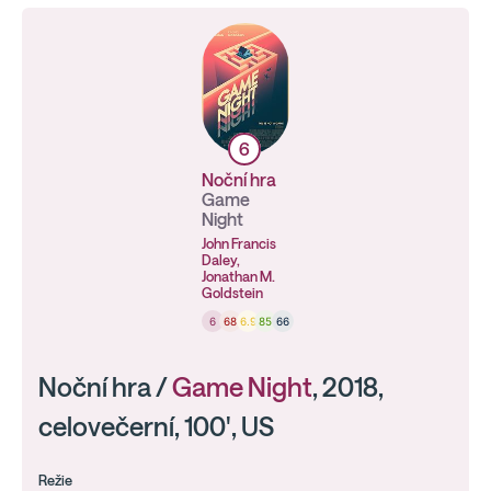
6
Noční hra
Game
Night
John Francis
Daley,
Jonathan M.
Goldstein
6
68
6.9
85
66
Noční hra /
Game Night
, 2018,
celovečerní, 100', US
Režie