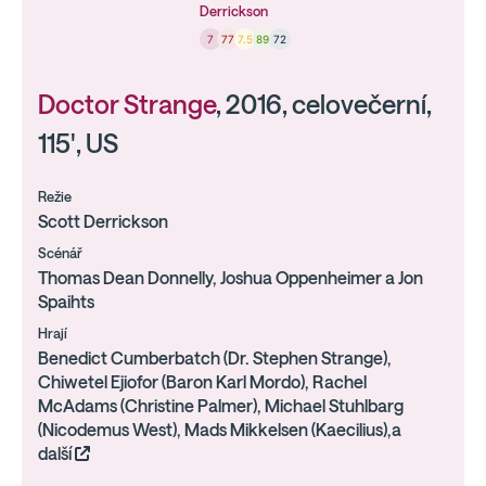
Derrickson
7
77
7.5
89
72
Doctor Strange
, 2016, celovečerní,
115', US
Režie
Scott Derrickson
Scénář
Thomas Dean Donnelly, Joshua Oppenheimer a Jon
Spaihts
Hrají
Benedict Cumberbatch (Dr. Stephen Strange),
Chiwetel Ejiofor (Baron Karl Mordo), Rachel
McAdams (Christine Palmer), Michael Stuhlbarg
(Nicodemus West), Mads Mikkelsen (Kaecilius),a
další