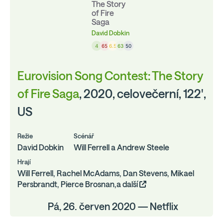
The Story
of Fire
Saga
David Dobkin
4
65
6.5
63
50
Eurovision Song Contest: The Story
of Fire Saga
, 2020, celovečerní, 122',
US
Režie
Scénář
David Dobkin
Will Ferrell a Andrew Steele
Hrají
Will Ferrell, Rachel McAdams, Dan Stevens, Mikael
Persbrandt, Pierce Brosnan,a další
Pá, 26. červen 2020 — Netflix