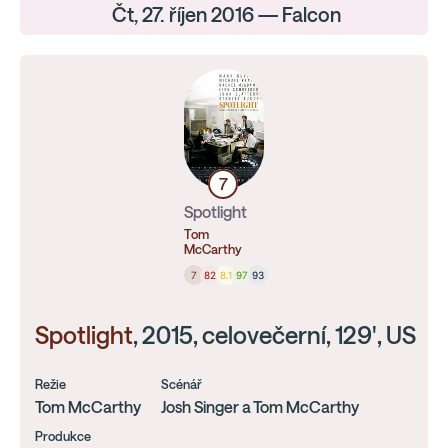
Čt, 27. říjen 2016 — Falcon
7
Spotlight
Tom
McCarthy
7
82
8.1
97
93
Spotlight
, 2015, celovečerní, 129', US
Režie
Scénář
Tom McCarthy
Josh Singer a Tom McCarthy
Produkce