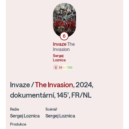
6
Invaze
The
Invasion
Sergej
Loznica
6
59
6.7
100
Invaze /
The Invasion
, 2024,
dokumentární, 145', FR/NL
Režie
Scénář
Sergej Loznica
Sergej Loznica
Produkce