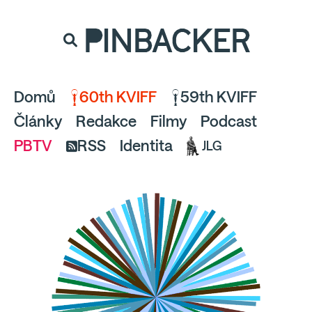
souhlaste
proto prosím s analytickými cookies
PINBACKER
a pusťte se do čtení.
Domů
60th KVIFF
59th KVIFF
Články
Redakce
Filmy
Podcast
PBTV
RSS
Identita
JLG