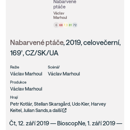
Nabarvené
ptáče
Václav
Marhoul
6
68
7.3
81
72
Nabarvené ptáče
, 2019, celovečerní,
169', CZ/SK/UA
Režie
Scénář
Václav Marhoul
Václav Marhoul
Produkce
Václav Marhoul
Hrají
Petr Kotlár, Stellan Skarsgård, Udo Kier, Harvey
Keitel, Julian Sands,a další
Čt, 12. září 2019 — BioscopNe, 1. září 2019 —