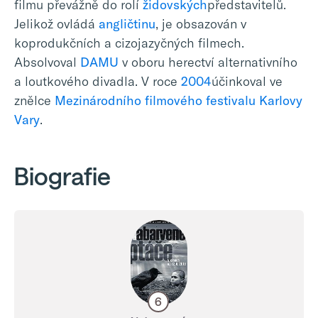
filmu převážně do rolí
židovských
představitelů.
Jelikož ovládá
angličtinu
, je obsazován v
koprodukčních a cizojazyčných filmech.
Absolvoval
DAMU
v oboru herectví alternativního
a loutkového divadla. V roce
2004
účinkoval ve
znělce
Mezinárodního filmového festivalu Karlovy
Vary
.
Biografie
6