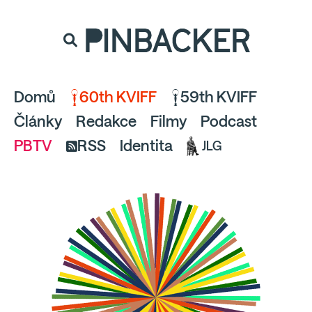
souhlaste
proto prosím s analytickými cookies
PINBACKER
a pusťte se do čtení.
Domů
60th KVIFF
59th KVIFF
Články
Redakce
Filmy
Podcast
PBTV
RSS
Identita
JLG