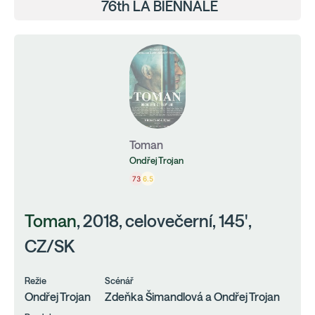
76th LA BIENNALE
Toman
Ondřej Trojan
73
6.5
Toman
, 2018, celovečerní, 145',
CZ/SK
Režie
Scénář
Ondřej Trojan
Zdeňka Šimandlová a Ondřej Trojan