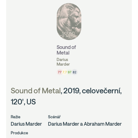
Sound of
Metal
Darius
Marder
77
7.7
97
82
Sound of Metal
, 2019, celovečerní,
120', US
Režie
Scénář
Darius Marder
Darius Marder a Abraham Marder
Produkce