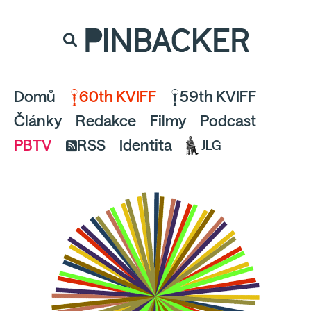
souhlaste
proto prosím s analytickými cookies
PINBACKER
a pusťte se do čtení.
Domů
60th KVIFF
59th KVIFF
Články
Redakce
Filmy
Podcast
PBTV
RSS
Identita
JLG