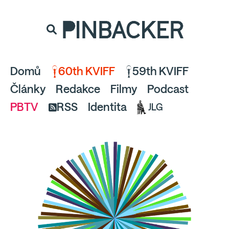
souhlaste
proto prosím s analytickými cookies
PINBACKER
a pusťte se do čtení.
Domů
60th KVIFF
59th KVIFF
Články
Redakce
Filmy
Podcast
PBTV
RSS
Identita
JLG