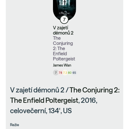
7
V zajetí
démonů 2
The
Conjuring
2: The
Enfield
Poltergeist
James Wan
7
78
7.3
80
65
V zajetí démonů 2 /
The Conjuring 2:
The Enfield Poltergeist
, 2016,
celovečerní, 134', US
Režie