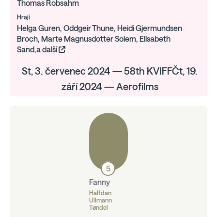
Thomas Robsahm
Hrají
Helga Guren, Oddgeir Thune, Heidi Gjermundsen
Broch, Marte Magnusdotter Solem, Elisabeth
Sand,a další
St, 3. červenec 2024 — 58th KVIFFČt, 19.
září 2024 — Aerofilms
5
Fanny
Halfdan
Ullmann
Tøndel