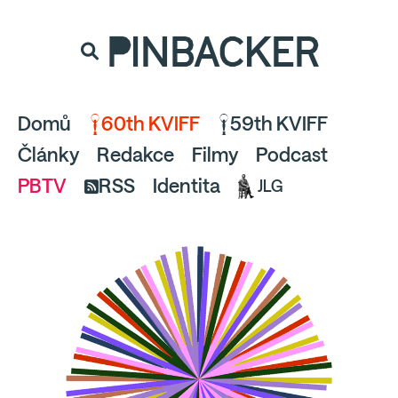
souhlaste
proto prosím s analytickými cookies
PINBACKER
a pusťte se do čtení.
Domů
60th KVIFF
59th KVIFF
Články
Redakce
Filmy
Podcast
PBTV
RSS
Identita
JLG