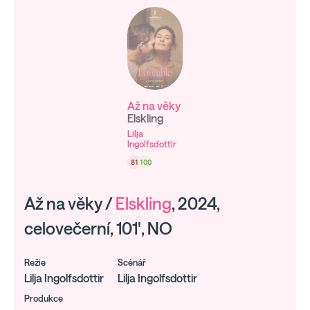
Až na věky
Elskling
Lilja
Ingolfsdottir
81
100
Až na věky /
Elskling
, 2024,
celovečerní, 101', NO
Režie
Scénář
Lilja Ingolfsdottir
Lilja Ingolfsdottir
Produkce