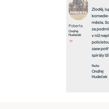
Zloděj, l
komedie s
města. So
Poberta
za podmín
Ondřej
Hudeček
v níž nep
77
policistou
zase potř
spirály lž
Režie
Ondřej
Hudeček