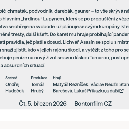
upič, chmaták, podvodník, darebák, gauner – to vše skrývá ná
 hlavním „hrdinou“ Lupynem, který se po propuštění z věze
tva se ohřeje na svobodě, už plánuje se svými kumpány, kte
ěné tresty, další kšeft. Do karet mu hraje probíhající pande
latí pravidla, jež platila dosud. Lichvář Asasín se spolu s 
 snaží zjistit, kdo v jejich rajónu škodí, a vytěžit z toho pro 
ebuje peníze na nový život se svou láskou Tamarou, postupn
í a absurdních situací.
Scénář
Produkce
Hrají
Ondřej
Tomáš
Matyáš Řezníček, Václav Neužil, Stan
Hudeček
Hrubý
Barešová, Lukáš Příkazký,a další
Čt, 5. březen 2026 — Bontonfilm CZ