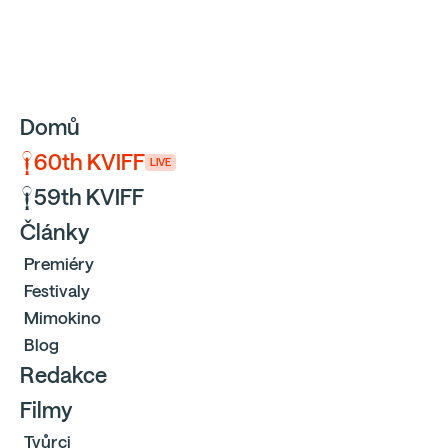
Sbíráme počty návštěvníků webu přes Google a Cloudfl
Domů
60th KVIFF
LIVE
59th KVIFF
Články
Premiéry
Festivaly
Mimokino
Blog
Redakce
Filmy
Tvůrci