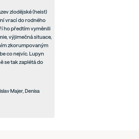
zev zlodějské (heist)
ní vrací do rodného
ří ho předtím vyměnili
mie, výjimečná situace,
místním zkorumpovaným
sebe co nejvíc. Lupyn
ě se tak zaplétá do
islav Majer, Denisa