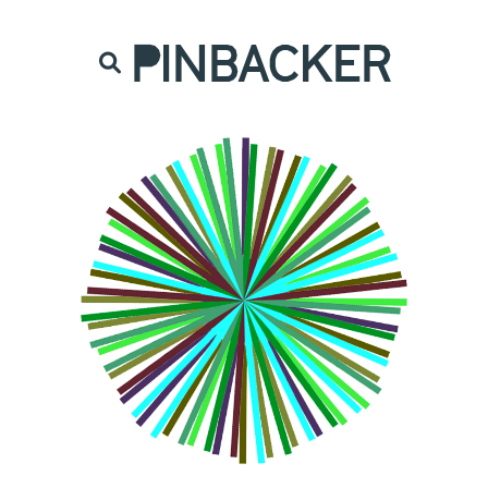
are. Našich čtenářů si nesmírně vážíme,
prot
PINBACKER