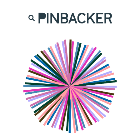
are. Našich čtenářů si nesmírně vážíme,
prot
PINBACKER