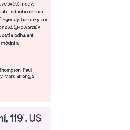
t ve světě módy.
rnách. Jednoho dne se
í legendy, baronky von
sonová („Howardův
ostí a odhalení.
, módní a
Thompson, Paul
ry, Mark Strong,a
í, 119', US