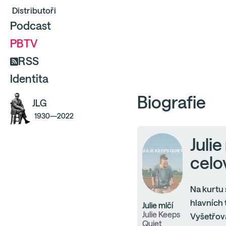
Distributoři
Podcast
PBTV
RSS
Identita
Biografie
JLG
1930—2022
Julie
celo
Na kurtu
hlavních 
Julie mlčí
Julie Keeps
Vyšetřová
Quiet