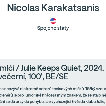
Nicolas Karakatsanis
Spojené státy
 mlčí /
Julie Keeps Quiet
, 2024,
večerní, 100', BE/SE
 se neozývá nic kromě odrazů tenisových míčků. Těžký vzdu
trenérů je pro juniorské hráče jasným znakem, že se stalo n
ní se dá brzy do pohybu, ale vycházející hvězda klubu Julie,