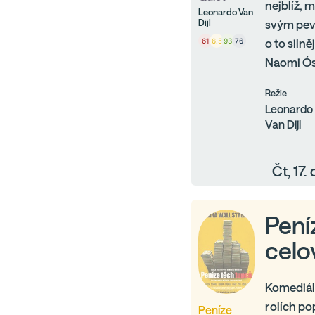
nejblíž, 
Leonardo Van
Dijl
svým pev
61
6.5
93
76
o to siln
Naomi Ósa
Režie
Leonardo
Van Dijl
Čt, 17
Pení
celo
Komediál
rolích po
Peníze