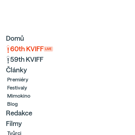
Sbíráme počty návštěvníků webu přes Google a Cloudfl
Domů
60th KVIFF
LIVE
59th KVIFF
Články
Premiéry
Festivaly
Mimokino
Blog
Redakce
Filmy
Tvůrci