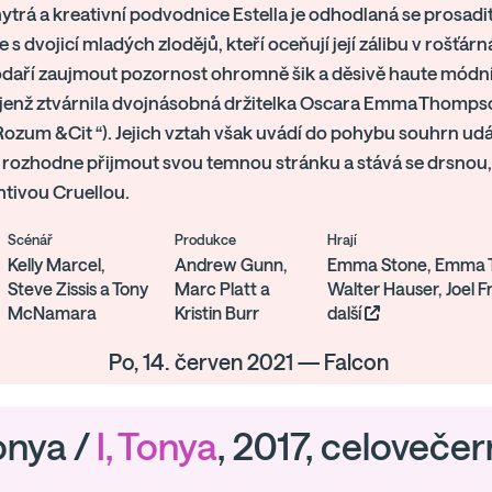
ytrá a kreativní podvodnice Estella je odhodlaná se prosadi
se s dvojicí mladých zlodějů, kteří oceňují její zálibu v rošťá
podaří zaujmout pozornost ohromně šik a děsivě haute módn
 jenž ztvárnila dvojnásobná držitelka Oscara Emma Thomp
Rozum &Cit “). Jejich vztah však uvádí do pohybu souhrn udál
e rozhodne přijmout svou temnou stránku a stává se drsnou
tivou Cruellou.
Scénář
Produkce
Hrají
Kelly Marcel,
Andrew Gunn,
Emma Stone, Emma 
Steve Zissis a Tony
Marc Platt a
Walter Hauser, Joel F
McNamara
Kristin Burr
další
Po, 14. červen 2021 — Falcon
Tonya /
I, Tonya
, 2017, celovečern