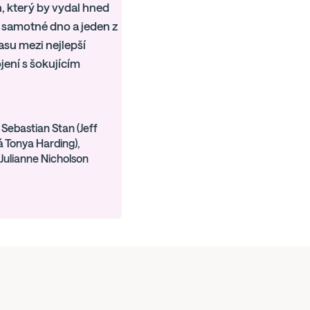
h, který by vydal hned
a samotné dno a jeden z
asu mezi nejlepší
jení s šokujícím
Sebastian Stan (Jeff
á Tonya Harding),
 Julianne Nicholson