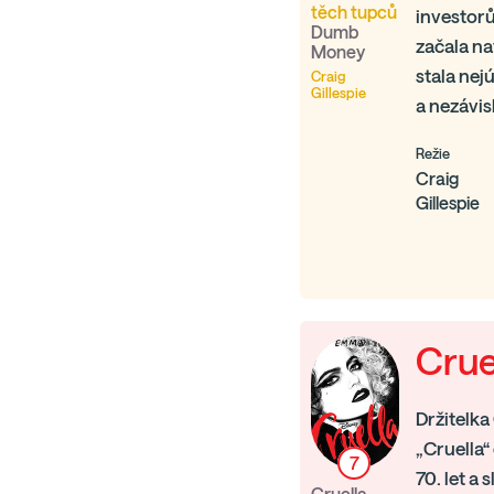
těch tupců
investorů
Dumb
začala na
Money
stala nej
Craig
Gillespie
a nezávisl
Režie
Craig
Gillespie
Crue
Držitelka
„Cruella“
7
70. let a