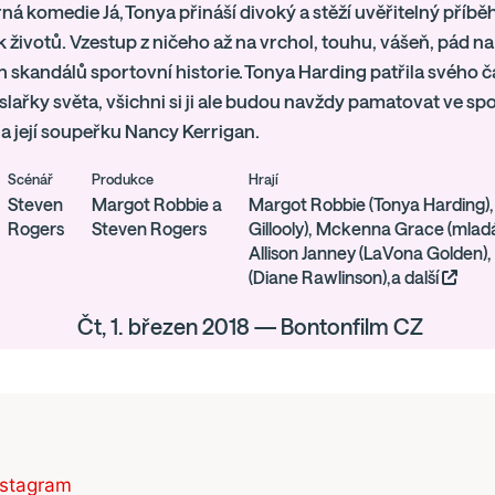
á komedie Já, Tonya přináší divoký a stěží uvěřitelný příbě
k životů. Vzestup z ničeho až na vrchol, touhu, vášeň, pád n
h skandálů sportovní historie. Tonya Harding patřila svého č
lařky světa, všichni si ji ale budou navždy pamatovat ve spo
 její soupeřku Nancy Kerrigan.
Scénář
Produkce
Hrají
Steven
Margot Robbie a
Margot Robbie (Tonya Harding), 
Rogers
Steven Rogers
Gillooly), Mckenna Grace (mlad
Allison Janney (LaVona Golden),
(Diane Rawlinson),a další
Čt, 1. březen 2018 — Bontonfilm CZ
nstagram