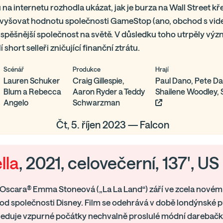
 na internetu rozhodla ukázat, jak je burza na Wall Street k
vyšovat hodnotu společnosti GameStop (ano, obchod s video
úspěšnější společnost na světě. V důsledku toho utrpěly v
í short selleři zničující finanční ztrátu.
Scénář
Produkce
Hrají
Lauren Schuker
Craig Gillespie,
Paul Dano, Pete Da
Blum a Rebecca
Aaron Ryder a Teddy
Shailene Woodley, S
Angelo
Schwarzman
Čt, 5. říjen 2023 — Falcon
lla
, 2021, celovečerní, 137', US
 Oscara® Emma Stoneová („La La Land“) září ve zcela novém
 od společnosti Disney. Film se odehrává v době londýnské
 sleduje vzpurné počátky nechvalně proslulé módní darebačky,