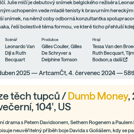
mlčí. Julie mlčí je debutový snímek belgického režiséra Leonar
ným uchopením vede mladé tenisty k bravurním hereckým 
ější snímek, na němž coby odborná konzultantka spolupracov
ka, řeší bolestivé téma formou, ve které ticho přehluší kdej
Scénář
Produkce
Hrají
Leonardo Van
Gilles Coulier, Gilles
Tessa Van den Broe
Dijl a Ruth
De Schryver a
Ruth Becquart, Tijm
Becquart
Delphine Tomson
Bodson,a další
. duben 2025 — ArtcamČt, 4. červenec 2024 — 58t
ze těch tupců /
Dumb Money
,
večerní, 104', US
ní drama s Petem Davidsonem, Sethem Rogenem a Paulem 
pisuje neuvěřitelný příběh boje Davida s Goliášem, kdy se 