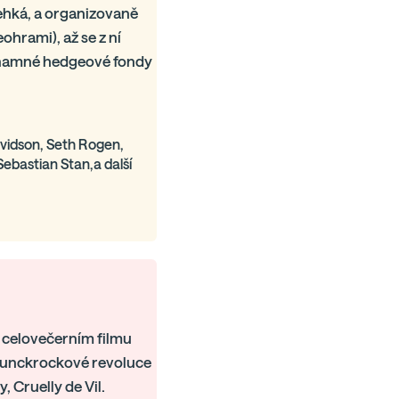
řehká, a organizovaně
hrami), až se z ní
ýznamné hedgeové fondy
vidson, Seth Rogen,
ebastian Stan,a další
 celovečerním filmu
 punckrockové revoluce
 Cruelly de Vil.