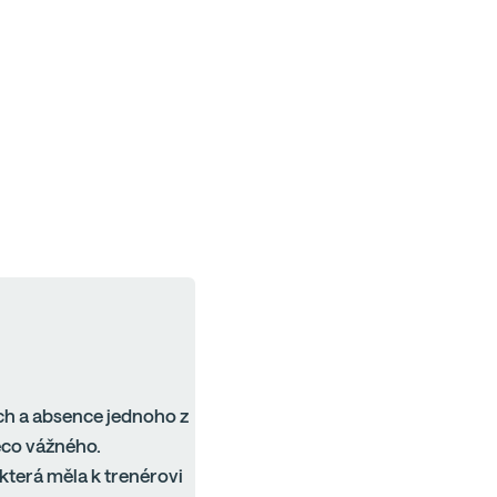
ch a absence jednoho z
ěco vážného.
 která měla k trenérovi