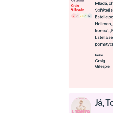
Cruella
Mladá, ch
Craig
Gillespie
Spřátelí 
7
76
7.3
75
59
Estelle 
Hellman,
konec“, „
Estella s
pomstych
Režie
Craig
Gillespie
Já, 