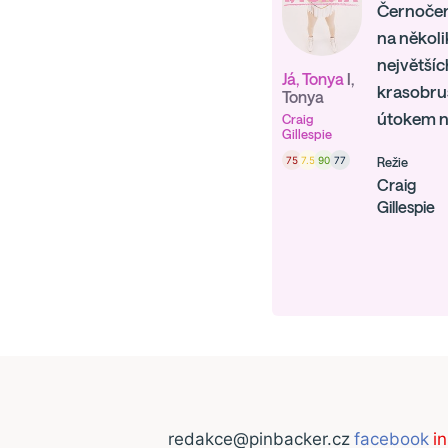
Černočern
na několi
největšíc
Já, Tonya
I,
krasobrus
Tonya
útokem na
Craig
Gillespie
75
7.5
90
77
Režie
Craig
Gillespie
redakce@pinbacker.cz
facebook
i