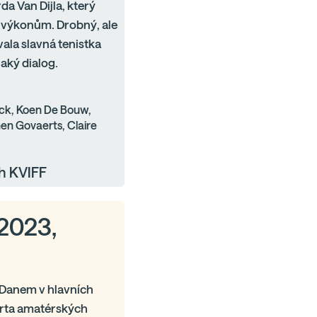
da Van Dijla, který
výkonům. Drobný, ale
ala slavná tenistka
aký dialog.
ck, Koen De Bouw,
en Govaerts, Claire
h KVIFF
 2023,
Danem v hlavních
parta amatérských