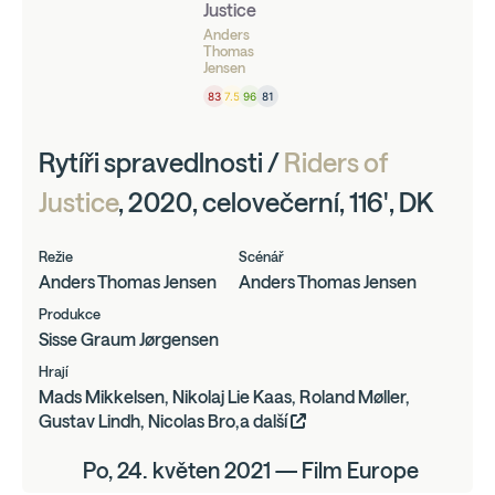
Justice
Anders
Thomas
Jensen
83
7.5
96
81
Rytíři spravedlnosti /
Riders of
Justice
, 2020, celovečerní, 116', DK
Režie
Scénář
Anders Thomas Jensen
Anders Thomas Jensen
Produkce
Sisse Graum Jørgensen
Hrají
Mads Mikkelsen, Nikolaj Lie Kaas, Roland Møller,
Gustav Lindh, Nicolas Bro,a další
Po, 24. květen 2021 — Film Europe