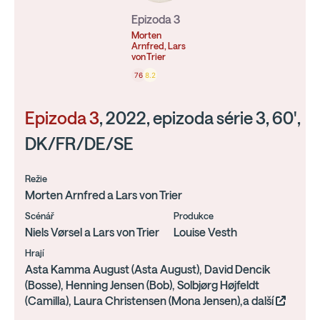
Epizoda 3
Morten
Arnfred, Lars
von Trier
76
8.2
Epizoda 3
, 2022, epizoda série 3, 60',
DK/FR/DE/SE
Režie
Morten Arnfred a Lars von Trier
Scénář
Produkce
Niels Vørsel a Lars von Trier
Louise Vesth
Hrají
Asta Kamma August (Asta August), David Dencik
(Bosse), Henning Jensen (Bob), Solbjørg Højfeldt
(Camilla), Laura Christensen (Mona Jensen),a další