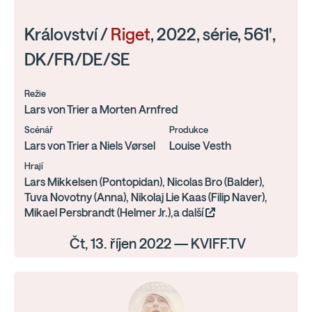
Království /
Riget
, 2022, série, 561',
DK/FR/DE/SE
Režie
Lars von Trier a Morten Arnfred
Scénář
Produkce
Lars von Trier a Niels Vørsel
Louise Vesth
Hrají
Lars Mikkelsen (Pontopidan), Nicolas Bro (Balder),
Tuva Novotny (Anna), Nikolaj Lie Kaas (Filip Naver),
Mikael Persbrandt (Helmer Jr.),a další
Čt, 13. říjen 2022 — KVIFF.TV