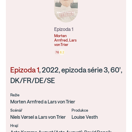
Epizoda 1
Morten
Arnfred, Lars
von Trier
76
8.2
Epizoda 1
, 2022, epizoda série 3, 60',
DK/FR/DE/SE
Režie
Morten Arnfred a Lars von Trier
Scénář
Produkce
Niels Vørsel a Lars von Trier
Louise Vesth
Hrají