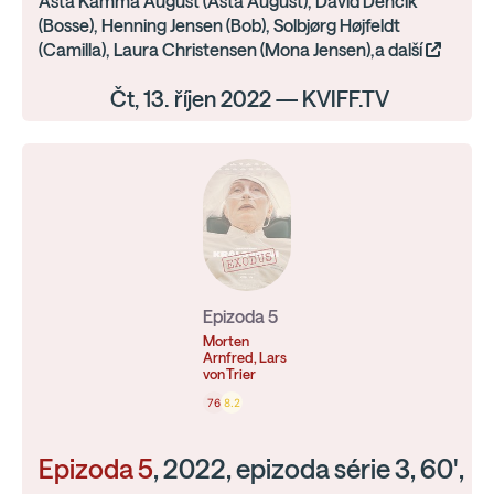
Asta Kamma August (Asta August), David Dencik
(Bosse), Henning Jensen (Bob), Solbjørg Højfeldt
(Camilla), Laura Christensen (Mona Jensen),a další
Čt, 13. říjen 2022 — KVIFF.TV
Epizoda 5
Morten
Arnfred, Lars
von Trier
76
8.2
Epizoda 5
, 2022, epizoda série 3, 60',