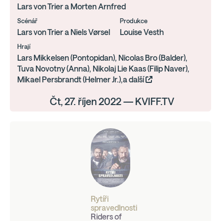
Lars von Trier a Morten Arnfred
Scénář
Produkce
Lars von Trier a Niels Vørsel
Louise Vesth
Hrají
Lars Mikkelsen (Pontopidan), Nicolas Bro (Balder),
Tuva Novotny (Anna), Nikolaj Lie Kaas (Filip Naver),
Mikael Persbrandt (Helmer Jr.),a další
Čt, 27. říjen 2022 — KVIFF.TV
Rytíři
spravedlnosti
Riders of