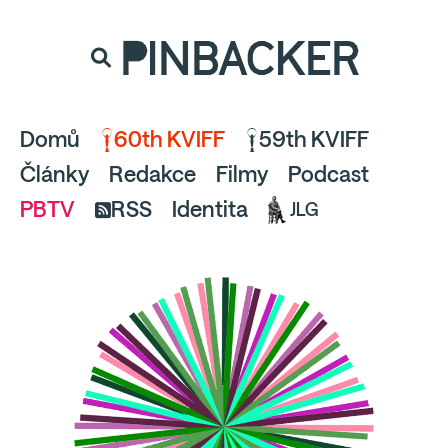
souhlaste
proto prosím s analytickými cookies
PINBACKER
a pusťte se do čtení.
Domů
60th KVIFF
59th KVIFF
Články
Redakce
Filmy
Podcast
PBTV
RSS
Identita
JLG