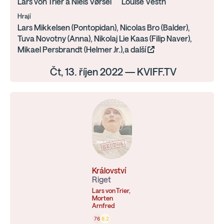
Lars von Trier a Niels Vørsel
Louise Vesth
Hrají
Lars Mikkelsen (Pontopidan), Nicolas Bro (Balder),
Tuva Novotny (Anna), Nikolaj Lie Kaas (Filip Naver),
Mikael Persbrandt (Helmer Jr.),a další
Čt, 13. říjen 2022 — KVIFF.TV
Království
Riget
Lars von Trier,
Morten
Arnfred
76
8.2