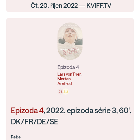
Čt, 20. říjen 2022 — KVIFF.TV
Epizoda 4
Lars von Trier,
Morten
Arnfred
76
8.2
Epizoda 4
, 2022, epizoda série 3, 60',
DK/FR/DE/SE
Režie