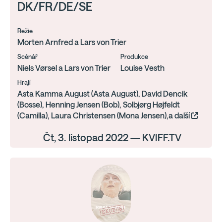
DK/FR/DE/SE
Režie
Morten Arnfred a Lars von Trier
Scénář
Produkce
Niels Vørsel a Lars von Trier
Louise Vesth
Hrají
Asta Kamma August (Asta August), David Dencik
(Bosse), Henning Jensen (Bob), Solbjørg Højfeldt
(Camilla), Laura Christensen (Mona Jensen),a další
Čt, 3. listopad 2022 — KVIFF.TV