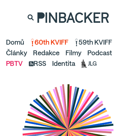
souhlaste
proto prosím s analytickými cookies
PINBACKER
a pusťte se do čtení.
Domů
60th KVIFF
59th KVIFF
Články
Redakce
Filmy
Podcast
PBTV
RSS
Identita
JLG