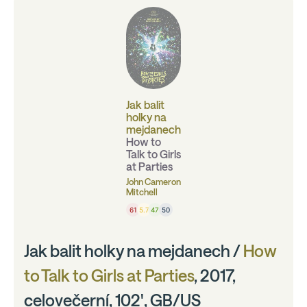
Jak balit
holky na
mejdanech
How to
Talk to Girls
at Parties
John Cameron
Mitchell
61
5.7
47
50
Jak balit holky na mejdanech /
How
to Talk to Girls at Parties
, 2017,
celovečerní, 102', GB/US