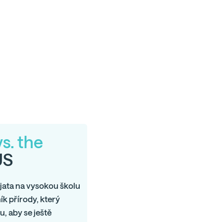
s. the
US
ijata na vysokou školu
ník přírody, který
, aby se ještě