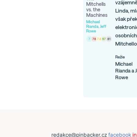
vzájemně 
Mitchells
vs. the
Linda, ml
Machines
však přek
Michael
Rianda, Jeff
elektroni
Rowe
osobních 
7
78
7.6
97
81
Mitchello
Režie
Michael
Rianda a J
Rowe
redakce@pinbacker.cz
facebook
i