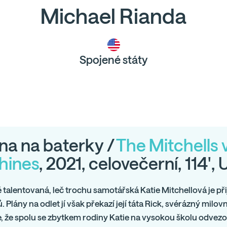
Michael Rianda
Spojené státy
na na baterky /
The Mitchells v
hines
, 2021, celovečerní, 114', 
talentovaná, leč trochu samotářská Katie Mitchellová je př
. Plány na odlet jí však překazí její táta Rick, svérázný milov
 že spolu se zbytkem rodiny Katie na vysokou školu odvezou