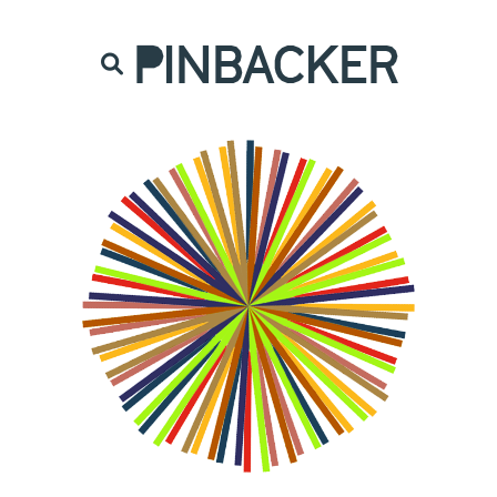
are. Našich čtenářů si nesmírně vážíme,
prot
PINBACKER