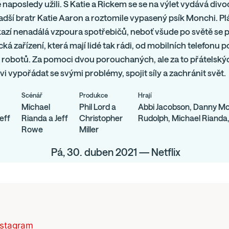
naposledy užili. S Katie a Rickem se se na výlet vydává div
adší bratr Katie Aaron a roztomile vypasený psík Monchi. P
azí nenadálá vzpoura spotřebičů, neboť všude po světě se p
cká zařízení, která mají lidé tak rádi, od mobilních telefonu 
robotů. Za pomoci dvou porouchaných, ale za to přátelský
vi vypořádat se svými problémy, spojit síly a zachránit svět.
Scénář
Produkce
Hrají
Michael
Phil Lord a
Abbi Jacobson, Danny M
eff
Rianda a Jeff
Christopher
Rudolph, Michael Rianda,
Rowe
Miller
Pá, 30. duben 2021 — Netflix
nstagram