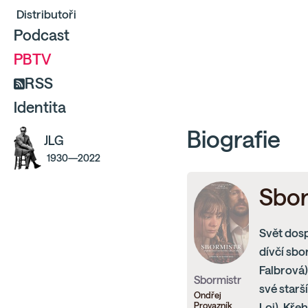
Distributoři
Podcast
PBTV
RSS
Identita
Biografie
JLG
1930—2022
Sbor
Svět dosp
dívčí sbor
Falbrová
Sbormistr
své starš
Ondřej
Provazník
Loj). Kře