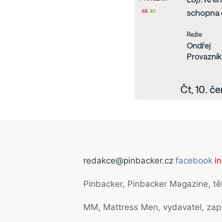
68
80
schopna 
Režie
Ondřej
Provazník
Čt, 10. 
redakce@pinbacker.cz
facebook
i
Pinbacker, Pinbacker Magazine, t
MM, Mattress Men, vydavatel, za