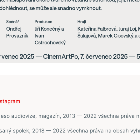
dohlédnout, se může ale snadno vymknout.
Scénář
Produkce
Hrají
Ondřej
Jiří Konečný a
Kateřina Falbrová, Juraj Loj
Provazník
Ivan
Šulajová, Marek Cisovský,a d
Ostrochovský
červenec 2025 — CinemArtPo, 7. červenec 2025 — 
nstagram
ěleso audiovize, magazín, 2013 — 2022 všechna práva 
psaný spolek, 2018 — 2022 všechna práva na obsah vyh