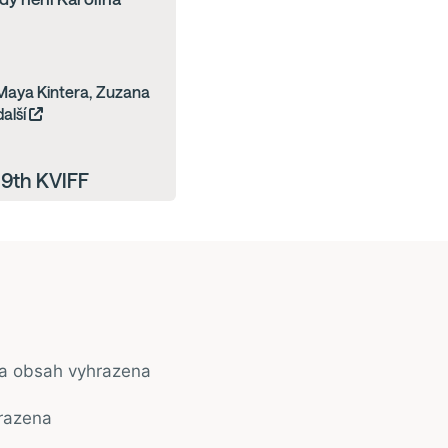
, Maya Kintera, Zuzana
alší
59th KVIFF
na obsah vyhrazena
razena