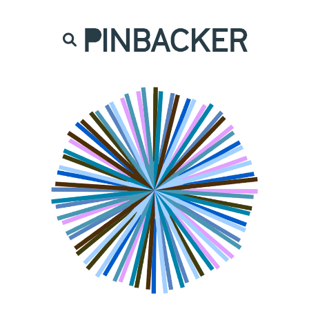
are. Našich čtenářů si nesmírně vážíme,
prot
PINBACKER