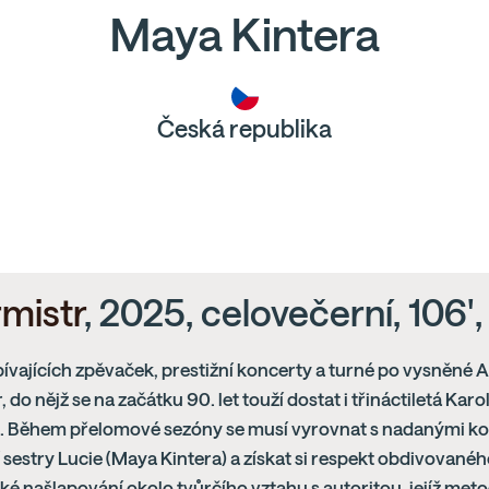
Maya Kintera
Česká republika
mistr
, 2025, celovečerní, 106'
ívajících zpěvaček, prestižní koncerty a turné po vysněné Am
, do nějž se na začátku 90. let touží dostat i třináctiletá Karo
). Během přelomové sezóny se musí vyrovnat s nadanými k
í sestry Lucie (Maya Kintera) a získat si respekt obdivovanéh
hké našlapování okolo tvůrčího vztahu s autoritou, jejíž met