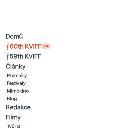
Sbíráme počty návštěvníků webu přes Google a Cloudfl
Domů
60th KVIFF
LIVE
59th KVIFF
Články
Premiéry
Festivaly
Mimokino
Blog
Redakce
Filmy
Tvůrci