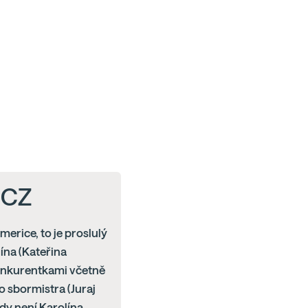
, CZ
erice, to je proslulý
lína (Kateřina
onkurentkami včetně
o sbormistra (Juraj
ody není Karolína