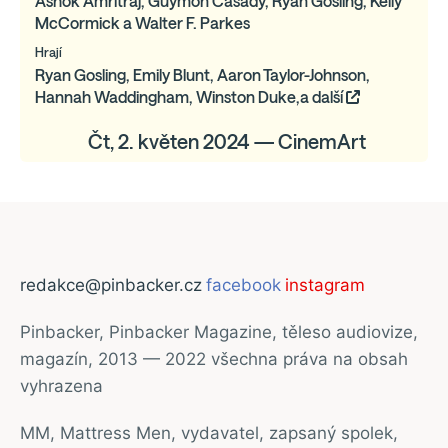
Ashok Amritraj, Guymon Casady, Ryan Gosling, Kelly
McCormick a Walter F. Parkes
Hrají
Ryan Gosling, Emily Blunt, Aaron Taylor-Johnson,
Hannah Waddingham, Winston Duke,a další
Čt, 2. květen 2024 — CinemArt
redakce@pinbacker.cz
facebook
instagram
Pinbacker, Pinbacker Magazine, těleso audiovize,
magazín, 2013 — 2022 všechna práva na obsah
vyhrazena
MM, Mattress Men, vydavatel, zapsaný spolek,