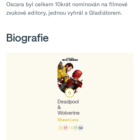
Oscara byl celkem 10krát nominován na filmové
zvukové editory, jednou vyhrál s Gladiátorem.
Biografie
6
Deadpool
&
Wolverine
Shawn Levy
6
77
7.5
77
56