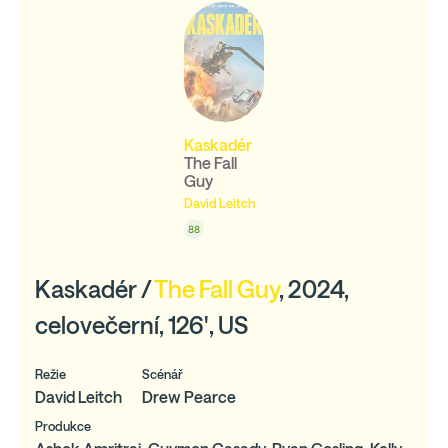
Kaskadér
The Fall
Guy
David Leitch
88
Kaskadér /
The Fall Guy
, 2024,
celovečerní, 126', US
Režie
Scénář
David Leitch
Drew Pearce
Produkce