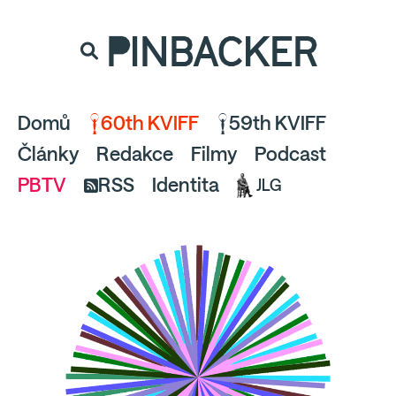
souhlaste
proto prosím s analytickými cookies
PINBACKER
a pusťte se do čtení.
Domů
60th KVIFF
59th KVIFF
Články
Redakce
Filmy
Podcast
PBTV
RSS
Identita
JLG