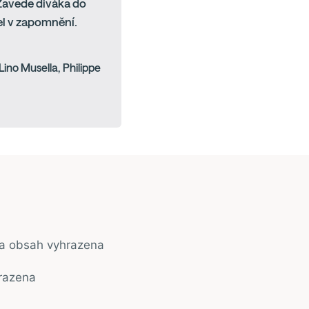
 Zavede diváka do
řel v zapomnění.
ino Musella, Philippe
na obsah vyhrazena
razena