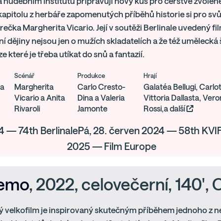
 hudebním institutu připravují nový kus pro čerstvě zvole
apitolu z herbáře zapomenutých příběhů historie si pro svůj
erečka Margherita Vicario. Její v soutěži Berlinale uvedený fi
í dějiny nejsou jen o mužích skladatelích a že též umělecká
 ze které je třeba utíkat do snů a fantazií.
Scénář
Produkce
Hrají
ta
Margherita
Carlo Cresto-
Galatéa Bellugi, Carl
Vicario a Anita
Dina a Valeria
Vittoria Dallasta, Ver
Rivaroli
Jamonte
Rossi,a další
4 — 74th BerlinalePá, 28. červen 2024 — 58th KVIF
2025 — Film Europe
oemo
, 2022, celovečerní, 140',
ý velkofilm je inspirovaný skutečným příběhem jednoho z n