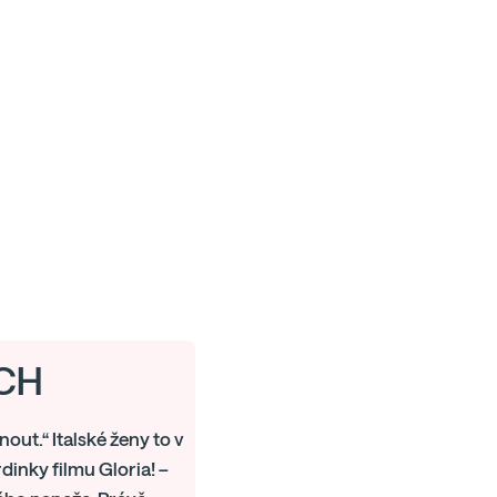
/CH
out.“ Italské ženy to v
inky filmu Gloria! –