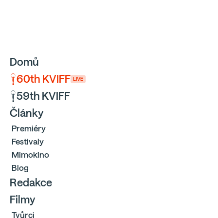
Sbíráme počty návštěvníků webu přes Google a Cloudfl
Domů
60th KVIFF
LIVE
59th KVIFF
Články
Premiéry
Festivaly
Mimokino
Blog
Redakce
Filmy
Tvůrci