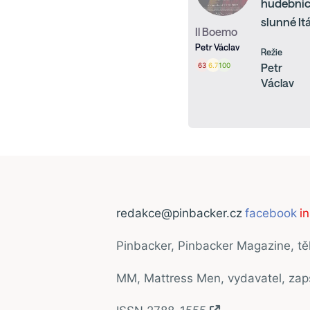
hudebních
slunné Itá
Il Boemo
Petr Václav
Režie
63
6.7
100
Petr
Václav
redakce@pinbacker.cz
facebook
i
Pinbacker, Pinbacker Magazine, t
MM, Mattress Men, vydavatel, za