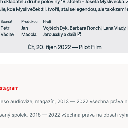
 skladatelů druhé poloviny 18. století – Josefa Myslivečka.
lie, kde Mysliveček žil, tvořil, stal se legendou, ale také zem
Scénář
Produkce
Hrají
Petr
Jan
Vojtěch Dyk, Barbara Ronchi, Lana Vlady, L
Václav
Macola
Jaroussky,a další
Čt, 20. říjen 2022 — Pilot Film
nstagram
ěleso audiovize, magazín, 2013 — 2022 všechna práva 
psaný spolek, 2018 — 2022 všechna práva na obsah vyh