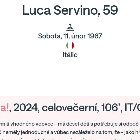
Luca Servino, 59
Sobota, 11. únor 1967
Itálie
ia!
, 2024, celovečerní, 106', IT
em ti vhodného vdovce – má deset dětí a potřebuje si odpočin
 neměly jednoduché a vůbec nezáleželo na tom, že – jako hrd