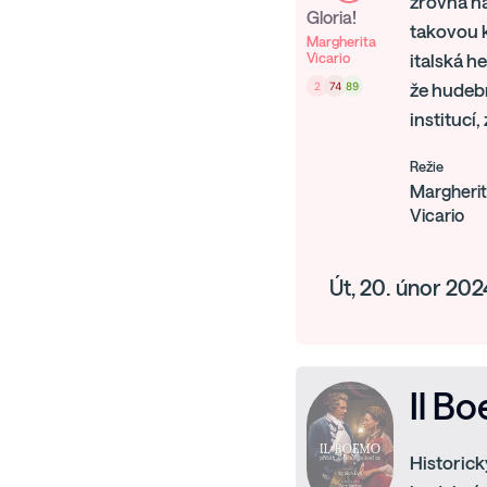
zrovna na
Gloria!
takovou k
Margherita
Vicario
italská h
2
74
89
že hudebn
institucí,
Režie
Margheri
Vicario
Út, 20. únor 202
Il B
Historick