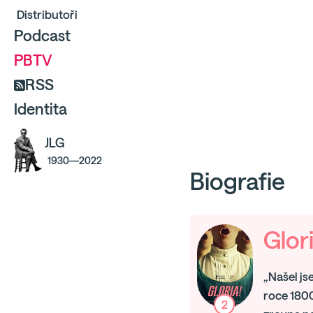
Distributoři
Podcast
PBTV
RSS
Identita
JLG
1930—2022
Biografie
Glor
„Našel js
roce 1800
2