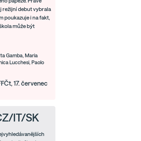
ného papeže. Právě
 režijní debut vybrala
lm poukazuje i na fakt,
 škola může být
otta Gamba, Maria
onica Lucchesi, Paolo
FČt, 17. červenec
 CZ/IT/SK
ejvyhledávanějších