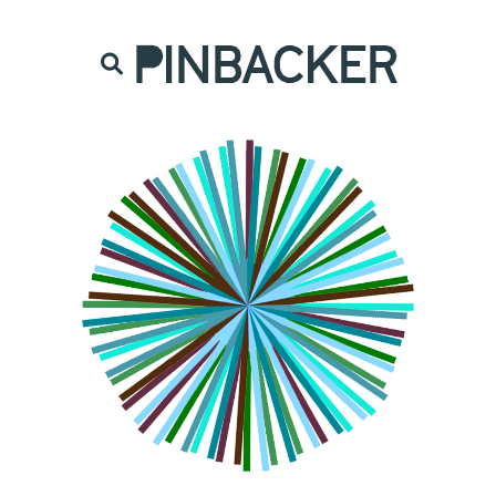
are. Našich čtenářů si nesmírně vážíme,
prot
PINBACKER