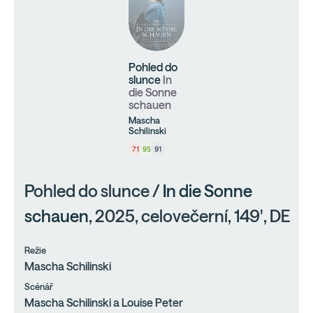
Pohled do
slunce
In
die Sonne
schauen
Mascha
Schilinski
71
95
91
Pohled do slunce /
In die Sonne
schauen
, 2025, celovečerní, 149', DE
Režie
Mascha Schilinski
Scénář
Mascha Schilinski a Louise Peter