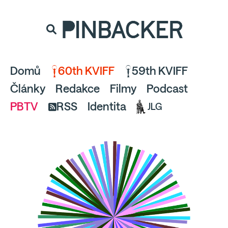
souhlaste
proto prosím s analytickými cookies
PINBACKER
a pusťte se do čtení.
Domů
60th KVIFF
59th KVIFF
Články
Redakce
Filmy
Podcast
PBTV
RSS
Identita
JLG