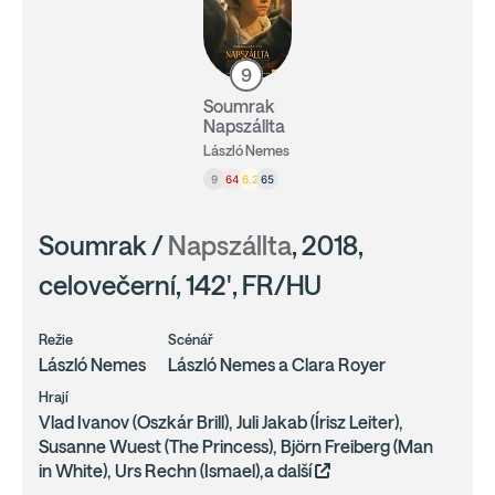
9
Soumrak
Napszállta
László Nemes
9
64
6.2
65
Soumrak /
Napszállta
, 2018,
celovečerní, 142', FR/HU
Režie
Scénář
László Nemes
László Nemes a Clara Royer
Hrají
Vlad Ivanov (Oszkár Brill), Juli Jakab (Írisz Leiter),
Susanne Wuest (The Princess), Björn Freiberg (Man
in White), Urs Rechn (Ismael),a další