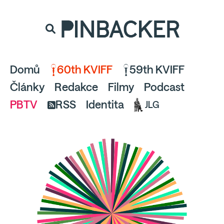
souhlaste
proto prosím s analytickými cookies
PINBACKER
a pusťte se do čtení.
Domů
60th KVIFF
59th KVIFF
Články
Redakce
Filmy
Podcast
PBTV
RSS
Identita
JLG