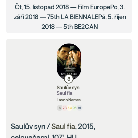
Čt, 15. listopad 2018 — Film EuropePo, 3.
září 2018 — 75th LA BIENNALEPá, 5. říjen
2018 — 5th BE2CAN
8
Saulův syn
Saul fia
Laszlo Nemes
8
73
7.4
96
91
Saulův syn /
Saul fia
, 2015,
celovečerní, 107', HU