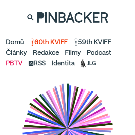
souhlaste
proto prosím s analytickými cookies
PINBACKER
a pusťte se do čtení.
Domů
60th KVIFF
59th KVIFF
Články
Redakce
Filmy
Podcast
PBTV
RSS
Identita
JLG