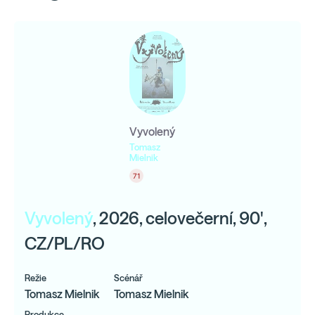
Vyvolený
Tomasz
Mielnik
71
Vyvolený
, 2026, celovečerní, 90',
CZ/PL/RO
Režie
Scénář
Tomasz Mielnik
Tomasz Mielnik
Produkce