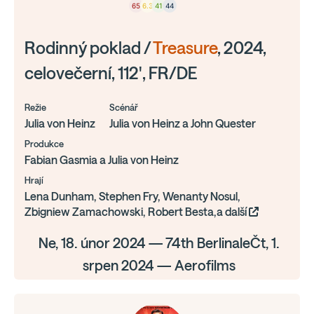
65
6.3
41
44
Rodinný poklad /
Treasure
, 2024,
celovečerní, 112', FR/DE
Režie
Scénář
Julia von Heinz
Julia von Heinz a John Quester
Produkce
Fabian Gasmia a Julia von Heinz
Hrají
Lena Dunham, Stephen Fry, Wenanty Nosul,
Zbigniew Zamachowski, Robert Besta,a další
Ne, 18. únor 2024 — 74th BerlinaleČt, 1.
srpen 2024 — Aerofilms