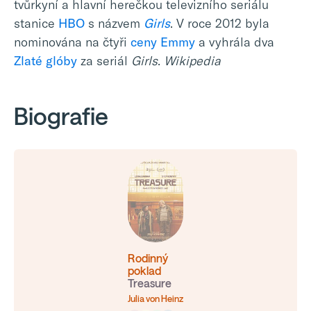
tvůrkyní a hlavní herečkou televizního seriálu
stanice
HBO
s názvem
Girls
. V roce 2012 byla
nominována na čtyři
ceny Emmy
a vyhrála dva
Zlaté glóby
za seriál
Girls
.
Wikipedia
Biografie
Rodinný
poklad
Treasure
Julia von Heinz