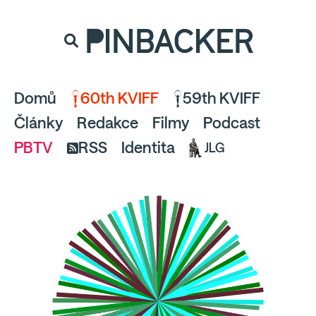
souhlaste
proto prosím s analytickými cookies
PINBACKER
a pusťte se do čtení.
Domů
60th KVIFF
59th KVIFF
Články
Redakce
Filmy
Podcast
PBTV
RSS
Identita
JLG