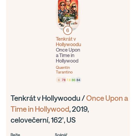
6
Tenkrát v
Hollywoodu
Once Upon
a Time in
Hollywood
Quentin
Tarantino
6
78
7.6
86
84
Tenkrát v Hollywoodu /
Once Upon a
Time in Hollywood
, 2019,
celovečerní, 162', US
Režie
Scénář