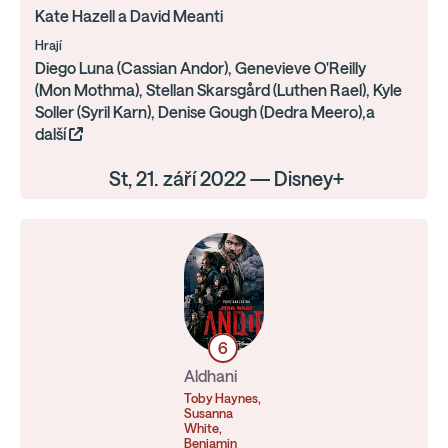
Kate Hazell a David Meanti
Hrají
Diego Luna (Cassian Andor), Genevieve O'Reilly
(Mon Mothma), Stellan Skarsgård (Luthen Rael), Kyle
Soller (Syril Karn), Denise Gough (Dedra Meero),a
další
St, 21. září 2022 — Disney+
6
Aldhani
Toby Haynes,
Susanna
White,
Benjamin