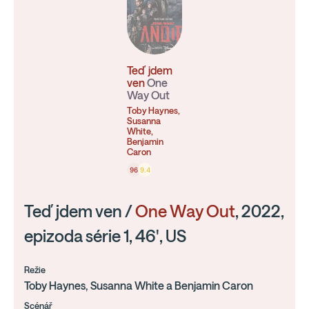
Teď jdem
ven
One
Way Out
Toby Haynes,
Susanna
White,
Benjamin
Caron
96
9.4
Teď jdem ven /
One Way Out
, 2022,
epizoda série 1, 46', US
Režie
Toby Haynes, Susanna White a Benjamin Caron
Scénář