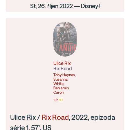
St, 26. říjen 2022 — Disney+
Ulice Rix
Rix Road
Toby Haynes,
Susanna
White,
Benjamin
Caron
92
9.1
Ulice Rix /
Rix Road
, 2022, epizoda
série 1, 57', US