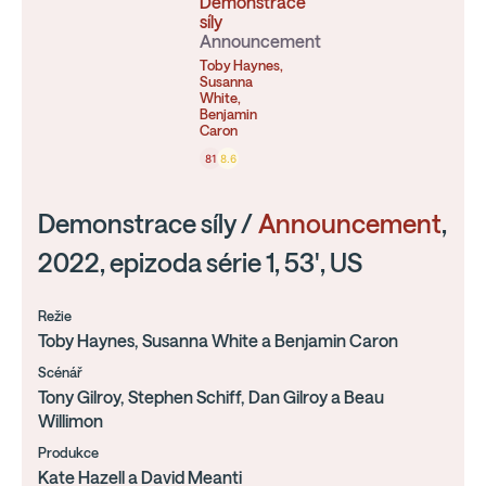
Demonstrace
síly
Announcement
Toby Haynes,
Susanna
White,
Benjamin
Caron
81
8.6
Demonstrace síly /
Announcement
,
2022, epizoda série 1, 53', US
Režie
Toby Haynes, Susanna White a Benjamin Caron
Scénář
Tony Gilroy, Stephen Schiff, Dan Gilroy a Beau
Willimon
Produkce
Kate Hazell a David Meanti