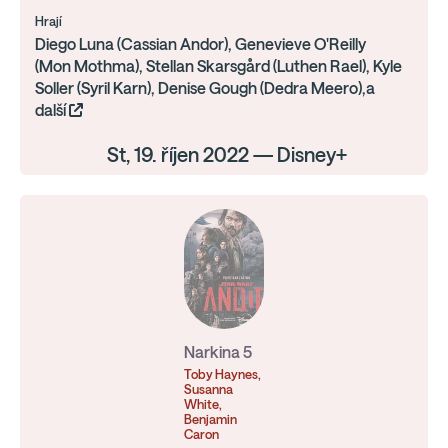
Hrají
Diego Luna (Cassian Andor), Genevieve O'Reilly
(Mon Mothma), Stellan Skarsgård (Luthen Rael), Kyle
Soller (Syril Karn), Denise Gough (Dedra Meero),a
další
St, 19. říjen 2022 — Disney+
Narkina 5
Toby Haynes,
Susanna
White,
Benjamin
Caron