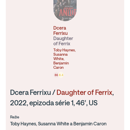
Dcera
Ferrixu
Daughter
of Ferrix
Toby Haynes,
Susanna
White,
Benjamin
Caron
86
8.4
Dcera Ferrixu /
Daughter of Ferrix
,
2022, epizoda série 1, 46', US
Režie
Toby Haynes, Susanna White a Benjamin Caron