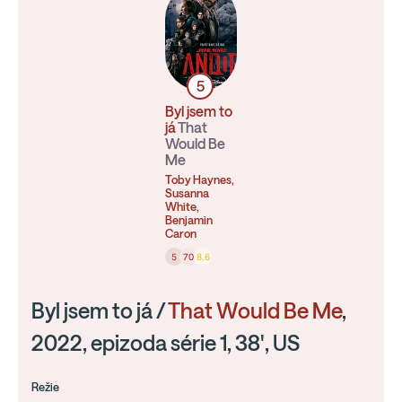
5
Byl jsem to
já
That
Would Be
Me
Toby Haynes,
Susanna
White,
Benjamin
Caron
5
70
8.6
Byl jsem to já /
That Would Be Me
,
2022, epizoda série 1, 38', US
Režie