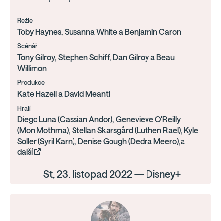
Režie
Toby Haynes, Susanna White a Benjamin Caron
Scénář
Tony Gilroy, Stephen Schiff, Dan Gilroy a Beau
Willimon
Produkce
Kate Hazell a David Meanti
Hrají
Diego Luna (Cassian Andor), Genevieve O'Reilly
(Mon Mothma), Stellan Skarsgård (Luthen Rael), Kyle
Soller (Syril Karn), Denise Gough (Dedra Meero),a
další
St, 23. listopad 2022 — Disney+