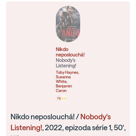
Nikdo
neposlouchá!
Nobody's
Listening!
Toby Haynes,
Susanna
White,
Benjamin
Caron
79
8.6
Nikdo neposlouchá! /
Nobody's
Listening!
, 2022, epizoda série 1, 50',