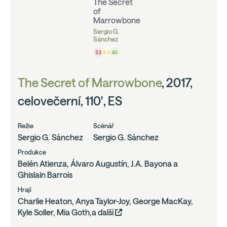
The Secret
of
Marrowbone
Sergio G.
Sánchez
53
6.6
40
The Secret of Marrowbone
, 2017,
celovečerní, 110', ES
Režie
Scénář
Sergio G. Sánchez
Sergio G. Sánchez
Produkce
Belén Atienza, Álvaro Augustín, J.A. Bayona a
Ghislain Barrois
Hrají
Charlie Heaton, Anya Taylor-Joy, George MacKay,
Kyle Soller, Mia Goth,a další