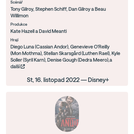
Scénář
Tony Gilroy, Stephen Schiff, Dan Gilroy a Beau
Willimon
Produkce
Kate Hazell a David Meanti
Hrají
Diego Luna (Cassian Andor), Genevieve O'Reilly
(Mon Mothma), Stellan Skarsgård (Luthen Rael), Kyle
Soller (Syril Karn), Denise Gough (Dedra Meero),a
další
St, 16. listopad 2022 — Disney+