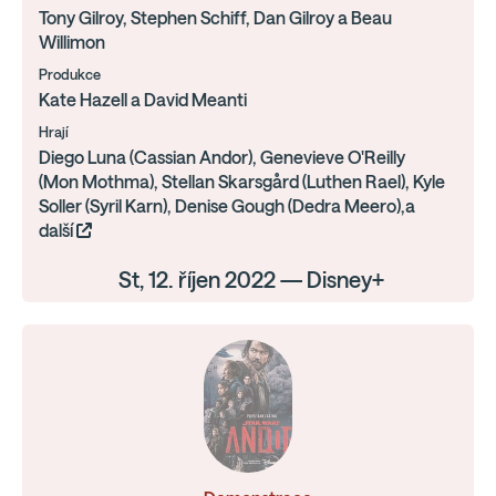
Tony Gilroy, Stephen Schiff, Dan Gilroy a Beau
Willimon
Produkce
Kate Hazell a David Meanti
Hrají
Diego Luna (Cassian Andor), Genevieve O'Reilly
(Mon Mothma), Stellan Skarsgård (Luthen Rael), Kyle
Soller (Syril Karn), Denise Gough (Dedra Meero),a
další
St, 12. říjen 2022 — Disney+