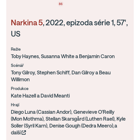
86
Narkina 5
, 2022, epizoda série 1, 57',
US
Režie
Toby Haynes, Susanna White a Benjamin Caron
Scénář
Tony Gilroy, Stephen Schiff, Dan Gilroy a Beau
Willimon
Produkce
Kate Hazell a David Meanti
Hrají
Diego Luna (Cassian Andor), Genevieve O'Reilly
(Mon Mothma), Stellan Skarsgård (Luthen Rael), Kyle
Soller (Syril Karn), Denise Gough (Dedra Meero),a
další