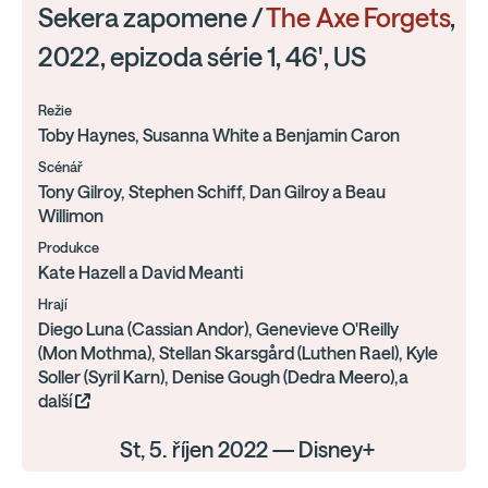
Sekera zapomene /
The Axe Forgets
,
2022, epizoda série 1, 46', US
Režie
Toby Haynes, Susanna White a Benjamin Caron
Scénář
Tony Gilroy, Stephen Schiff, Dan Gilroy a Beau
Willimon
Produkce
Kate Hazell a David Meanti
Hrají
Diego Luna (Cassian Andor), Genevieve O'Reilly
(Mon Mothma), Stellan Skarsgård (Luthen Rael), Kyle
Soller (Syril Karn), Denise Gough (Dedra Meero),a
další
St, 5. říjen 2022 — Disney+