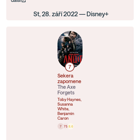
další
St, 28. září 2022 — Disney+
7
Sekera
zapomene
The Axe
Forgets
Toby Haynes,
Susanna
White,
Benjamin
Caron
7
75
8.6