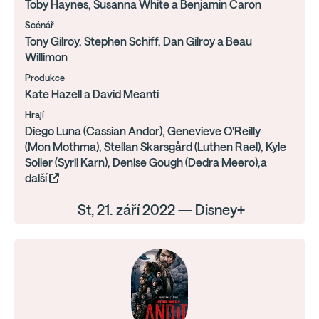
Toby Haynes, Susanna White a Benjamin Caron
Scénář
Tony Gilroy, Stephen Schiff, Dan Gilroy a Beau
Willimon
Produkce
Kate Hazell a David Meanti
Hrají
Diego Luna (Cassian Andor), Genevieve O'Reilly
(Mon Mothma), Stellan Skarsgård (Luthen Rael), Kyle
Soller (Syril Karn), Denise Gough (Dedra Meero),a
další
St, 21. září 2022 — Disney+