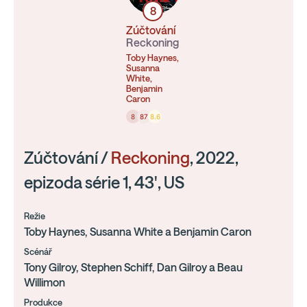
8
Zúčtování
Reckoning
Toby Haynes,
Susanna
White,
Benjamin
Caron
8
87
8.6
Zúčtování /
Reckoning
, 2022,
epizoda série 1, 43', US
Režie
Toby Haynes, Susanna White a Benjamin Caron
Scénář
Tony Gilroy, Stephen Schiff, Dan Gilroy a Beau
Willimon
Produkce