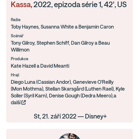
Kassa
, 2022, epizoda série 1, 42', US
Režie
Toby Haynes, Susanna White a Benjamin Caron
Scénář
Tony Gilroy, Stephen Schiff, Dan Gilroy a Beau
Willimon
Produkce
Kate Hazell a David Meanti
Hrají
Diego Luna (Cassian Andor), Genevieve O'Reilly
(Mon Mothma), Stellan Skarsgård (Luthen Rael), Kyle
Soller (Syril Karn), Denise Gough (Dedra Meero),a
další
St, 21. září 2022 — Disney+