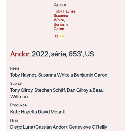
Andor
Toby Haynes,
Susanna
White,
Benjamin
Caron
86
8.6
Andor
, 2022, série, 653', US
Režie
Toby Haynes, Susanna White a Benjamin Caron
Scénář
Tony Gilroy, Stephen Schiff, Dan Gilroy a Beau
Willimon
Produkce
Kate Hazell a David Meanti
Hrají
Diego Luna (Cassian Andor), Genevieve O'Reilly