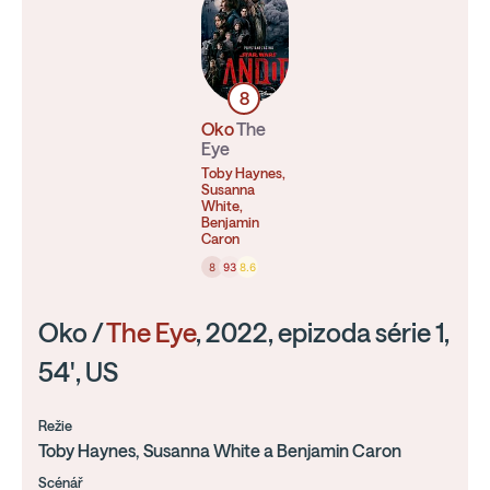
8
Oko
The
Eye
Toby Haynes,
Susanna
White,
Benjamin
Caron
8
93
8.6
Oko /
The Eye
, 2022, epizoda série 1,
54', US
Režie
Toby Haynes, Susanna White a Benjamin Caron
Scénář