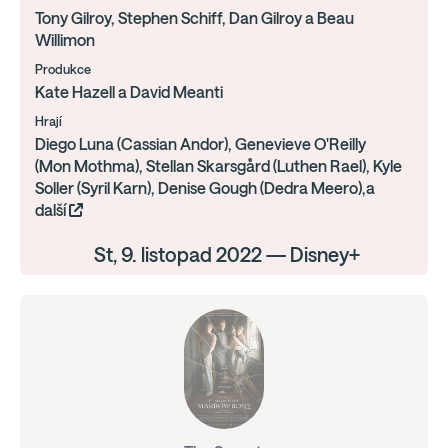
Tony Gilroy, Stephen Schiff, Dan Gilroy a Beau
Willimon
Produkce
Kate Hazell a David Meanti
Hrají
Diego Luna (Cassian Andor), Genevieve O'Reilly
(Mon Mothma), Stellan Skarsgård (Luthen Rael), Kyle
Soller (Syril Karn), Denise Gough (Dedra Meero),a
další
St, 9. listopad 2022 — Disney+