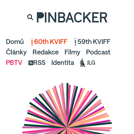
souhlaste
proto prosím s analytickými cookies
PINBACKER
a pusťte se do čtení.
Domů
60th KVIFF
59th KVIFF
Články
Redakce
Filmy
Podcast
PBTV
RSS
Identita
JLG