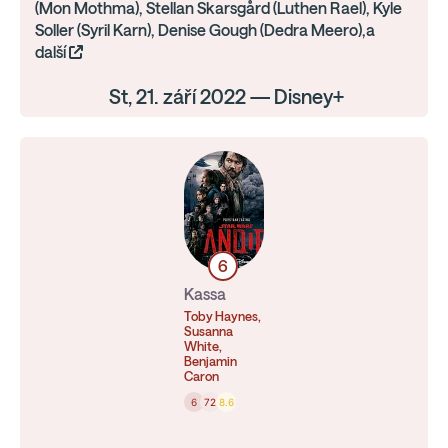
(Mon Mothma), Stellan Skarsgård (Luthen Rael), Kyle
Soller (Syril Karn), Denise Gough (Dedra Meero),a
další
St, 21. září 2022 — Disney+
6
Kassa
Toby Haynes,
Susanna
White,
Benjamin
Caron
6
72
8.6