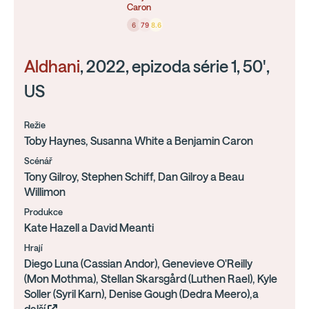
Caron
6
79
8.6
Aldhani
, 2022, epizoda série 1, 50',
US
Režie
Toby Haynes, Susanna White a Benjamin Caron
Scénář
Tony Gilroy, Stephen Schiff, Dan Gilroy a Beau
Willimon
Produkce
Kate Hazell a David Meanti
Hrají
Diego Luna (Cassian Andor), Genevieve O'Reilly
(Mon Mothma), Stellan Skarsgård (Luthen Rael), Kyle
Soller (Syril Karn), Denise Gough (Dedra Meero),a