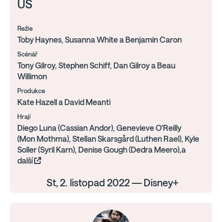
US
Režie
Toby Haynes, Susanna White a Benjamin Caron
Scénář
Tony Gilroy, Stephen Schiff, Dan Gilroy a Beau
Willimon
Produkce
Kate Hazell a David Meanti
Hrají
Diego Luna (Cassian Andor), Genevieve O'Reilly
(Mon Mothma), Stellan Skarsgård (Luthen Rael), Kyle
Soller (Syril Karn), Denise Gough (Dedra Meero),a
další
St, 2. listopad 2022 — Disney+