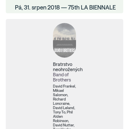
Pá, 31. srpen 2018 — 75th LA BIENNALE
Bratrstvo
neohrožených
Band of
Brothers
David Frankel,
Mikael
Salomon,
Richard
Loncraine,
David Leland,
Tony To, Phil
Alden
Robinson,
David Nutter,