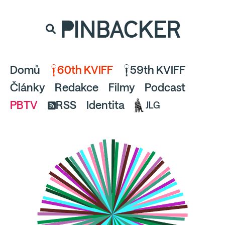
souhlaste
proto prosím s analytickými cookies
PINBACKER
a pusťte se do čtení.
Domů
60th KVIFF
59th KVIFF
Články
Redakce
Filmy
Podcast
PBTV
RSS
Identita
JLG