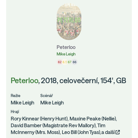
Peterloo
Mike Leigh
62
6.5
67
66
Peterloo
, 2018, celovečerní, 154', GB
Režie
Scénář
Mike Leigh
Mike Leigh
Hrají
Rory Kinnear (Henry Hunt), Maxine Peake (Nellie),
David Bamber (Magistrate Rev Mallory), Tim
McInnerny (Mrs. Moss), Leo Bill (John Tyas),a další