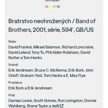
Tom Hanks
94
9.4
97
86
Bratrstvo neohrožených /
Band of
Brothers
, 2001, série, 594', GB/US
Režie
David Frankel, Mikael Salomon, Richard Loncraine,
David Leland, Tony To, Phil Alden Robinson, David
Nutter a Tom Hanks
Scénář
Erik Jendresen, Bruce C. McKenna, Erik Bork, John
Orloff, Graham Yost, Tom Hanks a E. Max Frye
Produkce
Erik Bork a Erik Jendresen
Hrají
Damian Lewis, Scott Grimes, Ron Livingston, Donnie
Wahlberg, Shane Taylor,a další