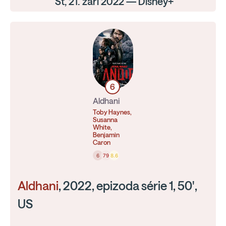
St, 21. září 2022 — Disney+
6
Aldhani
Toby Haynes,
Susanna
White,
Benjamin
Caron
6
79
8.6
Aldhani
, 2022, epizoda série 1, 50',
US