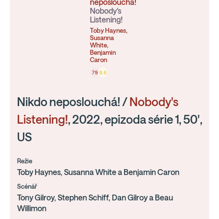
neposlouchá!
Nobody's
Listening!
Toby Haynes,
Susanna
White,
Benjamin
Caron
79
8.6
Nikdo neposlouchá! /
Nobody's
Listening!
, 2022, epizoda série 1, 50',
US
Režie
Toby Haynes, Susanna White a Benjamin Caron
Scénář
Tony Gilroy, Stephen Schiff, Dan Gilroy a Beau
Willimon