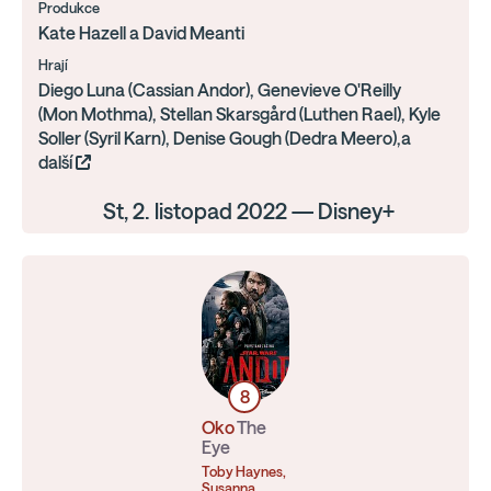
Produkce
Kate Hazell a David Meanti
Hrají
Diego Luna (Cassian Andor), Genevieve O'Reilly
(Mon Mothma), Stellan Skarsgård (Luthen Rael), Kyle
Soller (Syril Karn), Denise Gough (Dedra Meero),a
další
St, 2. listopad 2022 — Disney+
8
Oko
The
Eye
Toby Haynes,
Susanna