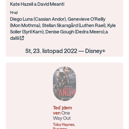
Kate Hazell a David Meanti
Hrají
Diego Luna (Cassian Andor), Genevieve O'Reilly
(Mon Mothma), Stellan Skarsgård (Luthen Rael), Kyle
Soller (Syril Karn), Denise Gough (Dedra Meero),a
další
St, 23. listopad 2022 — Disney+
Teď jdem
ven
One
Way Out
Toby Haynes,
Susanna