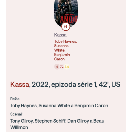
6
Kassa
Toby Haynes,
Susanna
White,
Benjamin
Caron
6
72
8.6
Kassa
, 2022, epizoda série 1, 42', US
Režie
Toby Haynes, Susanna White a Benjamin Caron
Scénář
Tony Gilroy, Stephen Schiff, Dan Gilroy a Beau
Willimon