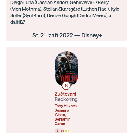
Diego Luna (Cassian Andor), Genevieve O'Reilly
(Mon Mothma), Stellan Skarsgård (Luthen Rael), Kyle
Soller (Syril Karn), Denise Gough (Dedra Meero),a
další
St, 21. září 2022 — Disney+
8
Zúčtování
Reckoning
Toby Haynes,
Susanna
White,
Benjamin
Caron
8
87
8.6