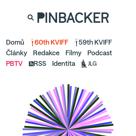
souhlaste
proto prosím s analytickými cookies
PINBACKER
a pusťte se do čtení.
Domů
60th KVIFF
59th KVIFF
Články
Redakce
Filmy
Podcast
PBTV
RSS
Identita
JLG