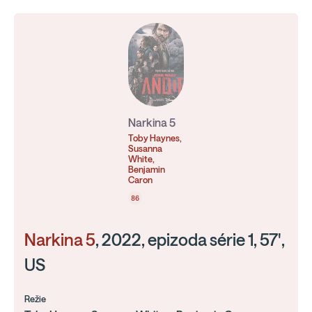
Narkina 5
Toby Haynes,
Susanna
White,
Benjamin
Caron
86
Narkina 5
, 2022, epizoda série 1, 57',
US
Režie