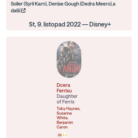
Soller (Syril Karn), Denise Gough (Dedra Meero),a
další
St, 9. listopad 2022 — Disney+
Dcera
Ferrixu
Daughter
of Ferrix
Toby Haynes,
Susanna
White,
Benjamin
Caron
86
8.4