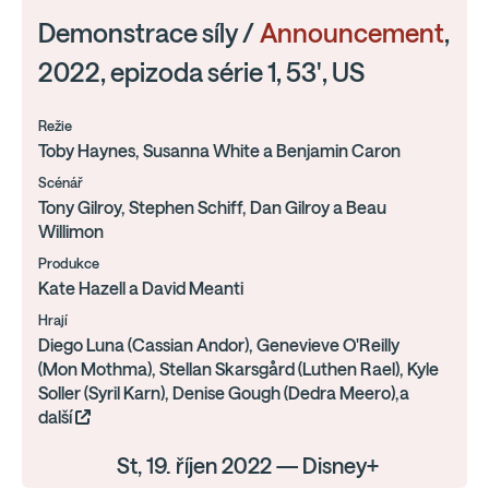
Demonstrace síly /
Announcement
,
2022, epizoda série 1, 53', US
Režie
Toby Haynes, Susanna White a Benjamin Caron
Scénář
Tony Gilroy, Stephen Schiff, Dan Gilroy a Beau
Willimon
Produkce
Kate Hazell a David Meanti
Hrají
Diego Luna (Cassian Andor), Genevieve O'Reilly
(Mon Mothma), Stellan Skarsgård (Luthen Rael), Kyle
Soller (Syril Karn), Denise Gough (Dedra Meero),a
další
St, 19. říjen 2022 — Disney+