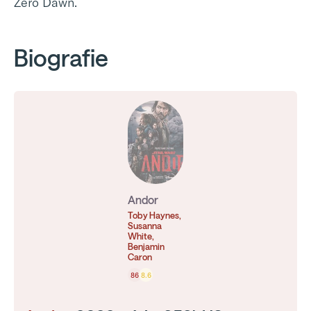
Zero Dawn.
Biografie
Andor
Toby Haynes,
Susanna
White,
Benjamin
Caron
86
8.6