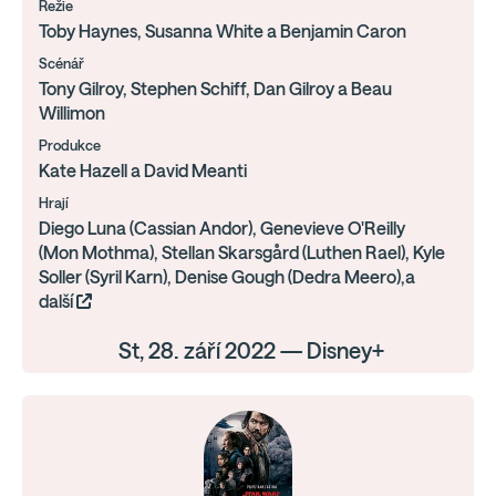
Režie
Toby Haynes, Susanna White a Benjamin Caron
Scénář
Tony Gilroy, Stephen Schiff, Dan Gilroy a Beau
Willimon
Produkce
Kate Hazell a David Meanti
Hrají
Diego Luna (Cassian Andor), Genevieve O'Reilly
(Mon Mothma), Stellan Skarsgård (Luthen Rael), Kyle
Soller (Syril Karn), Denise Gough (Dedra Meero),a
další
St, 28. září 2022 — Disney+