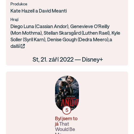
Produkce
Kate Hazell a David Meanti
Hrají
Diego Luna (Cassian Andor), Genevieve O'Reilly
(Mon Mothma), Stellan Skarsgård (Luthen Rael), Kyle
Soller (Syril Karn), Denise Gough (Dedra Meero),a
další
St, 21. září 2022 — Disney+
5
Byl jsem to
já
That
Would Be