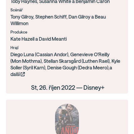
Toby Haynes, Susanna White a Benjamin Caron
Scénář
Tony Gilroy, Stephen Schiff, Dan Gilroy a Beau
Willimon
Produkce
Kate Hazell a David Meanti
Hrají
Diego Luna (Cassian Andor), Genevieve O'Reilly
(Mon Mothma), Stellan Skarsgård (Luthen Rael), Kyle
Soller (Syril Karn), Denise Gough (Dedra Meero),a
další
St, 26. říjen 2022 — Disney+