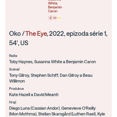
White,
Benjamin
Caron
8
93
8.6
Oko /
The Eye
, 2022, epizoda série 1,
54', US
Režie
Toby Haynes, Susanna White a Benjamin Caron
Scénář
Tony Gilroy, Stephen Schiff, Dan Gilroy a Beau
Willimon
Produkce
Kate Hazell a David Meanti
Hrají
Diego Luna (Cassian Andor), Genevieve O'Reilly
(Mon Mothma), Stellan Skarsgård (Luthen Rael), Kyle