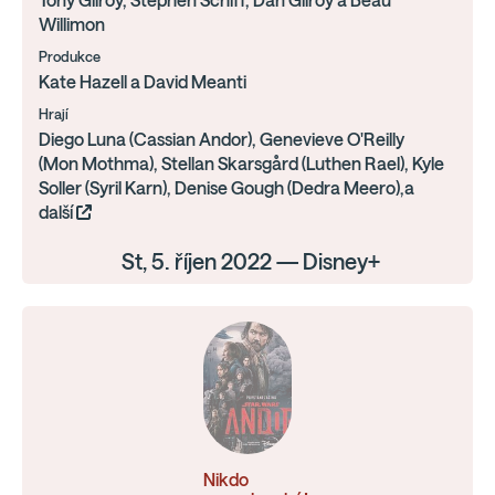
Tony Gilroy, Stephen Schiff, Dan Gilroy a Beau
Willimon
Produkce
Kate Hazell a David Meanti
Hrají
Diego Luna (Cassian Andor), Genevieve O'Reilly
(Mon Mothma), Stellan Skarsgård (Luthen Rael), Kyle
Soller (Syril Karn), Denise Gough (Dedra Meero),a
další
St, 5. říjen 2022 — Disney+
Nikdo