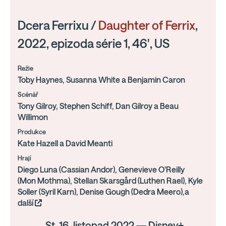
Dcera Ferrixu /
Daughter of Ferrix
,
2022, epizoda série 1, 46', US
Režie
Toby Haynes, Susanna White a Benjamin Caron
Scénář
Tony Gilroy, Stephen Schiff, Dan Gilroy a Beau
Willimon
Produkce
Kate Hazell a David Meanti
Hrají
Diego Luna (Cassian Andor), Genevieve O'Reilly
(Mon Mothma), Stellan Skarsgård (Luthen Rael), Kyle
Soller (Syril Karn), Denise Gough (Dedra Meero),a
další
St, 16. listopad 2022 — Disney+