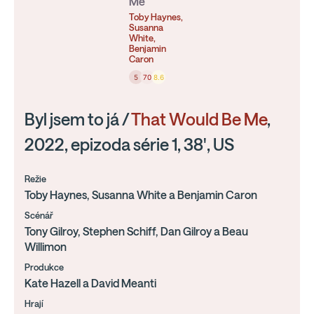
Me
Toby Haynes,
Susanna
White,
Benjamin
Caron
5
70
8.6
Byl jsem to já /
That Would Be Me
,
2022, epizoda série 1, 38', US
Režie
Toby Haynes, Susanna White a Benjamin Caron
Scénář
Tony Gilroy, Stephen Schiff, Dan Gilroy a Beau
Willimon
Produkce
Kate Hazell a David Meanti
Hrají