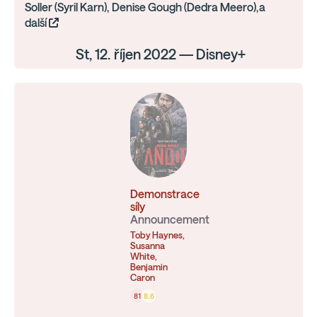
Soller (Syril Karn), Denise Gough (Dedra Meero),a
další
St, 12. říjen 2022 — Disney+
Demonstrace
síly
Announcement
Toby Haynes,
Susanna
White,
Benjamin
Caron
81
8.6