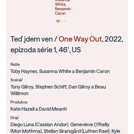
White,
Benjamin
Caron
96
9.4
Teď jdem ven /
One Way Out
, 2022,
epizoda série 1, 46', US
Režie
Toby Haynes, Susanna White a Benjamin Caron
Scénář
Tony Gilroy, Stephen Schiff, Dan Gilroy a Beau
Willimon
Produkce
Kate Hazell a David Meanti
Hrají
Diego Luna (Cassian Andor), Genevieve O'Reilly
(Mon Mothma), Stellan Skarsgård (Luthen Rael), Kyle