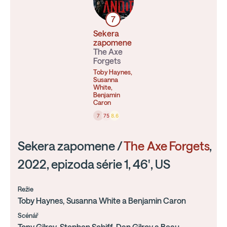
7
Sekera
zapomene
The Axe
Forgets
Toby Haynes,
Susanna
White,
Benjamin
Caron
7
75
8.6
Sekera zapomene /
The Axe Forgets
,
2022, epizoda série 1, 46', US
Režie
Toby Haynes, Susanna White a Benjamin Caron
Scénář