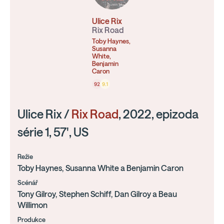
Ulice Rix
Rix Road
Toby Haynes,
Susanna
White,
Benjamin
Caron
92
9.1
Ulice Rix /
Rix Road
, 2022, epizoda
série 1, 57', US
Režie
Toby Haynes, Susanna White a Benjamin Caron
Scénář
Tony Gilroy, Stephen Schiff, Dan Gilroy a Beau
Willimon
Produkce