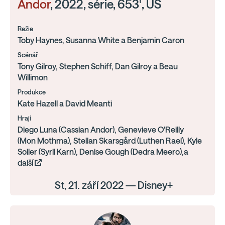
Andor
, 2022, série, 653', US
Režie
Toby Haynes, Susanna White a Benjamin Caron
Scénář
Tony Gilroy, Stephen Schiff, Dan Gilroy a Beau
Willimon
Produkce
Kate Hazell a David Meanti
Hrají
Diego Luna (Cassian Andor), Genevieve O'Reilly
(Mon Mothma), Stellan Skarsgård (Luthen Rael), Kyle
Soller (Syril Karn), Denise Gough (Dedra Meero),a
další
St, 21. září 2022 — Disney+