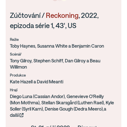
Zúčtování /
Reckoning
, 2022,
epizoda série 1, 43', US
Režie
Toby Haynes, Susanna White a Benjamin Caron
Scénář
Tony Gilroy, Stephen Schiff, Dan Gilroy a Beau
Willimon
Produkce
Kate Hazell a David Meanti
Hrají
Diego Luna (Cassian Andor), Genevieve O'Reilly
(Mon Mothma), Stellan Skarsgård (Luthen Rael), Kyle
Soller (Syril Karn), Denise Gough (Dedra Meero),a
další