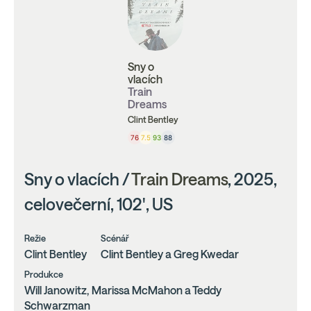
Sny o
vlacích
Train
Dreams
Clint Bentley
76
7.5
93
88
Sny o vlacích /
Train Dreams
, 2025,
celovečerní, 102', US
Režie
Scénář
Clint Bentley
Clint Bentley a Greg Kwedar
Produkce
Will Janowitz, Marissa McMahon a Teddy
Schwarzman