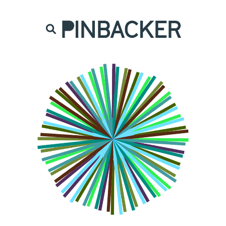
are. Našich čtenářů si nesmírně vážíme,
prot
PINBACKER