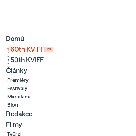
Sbíráme počty návštěvníků webu přes Google a Cloudfl
Domů
60th KVIFF
LIVE
59th KVIFF
Články
Premiéry
Festivaly
Mimokino
Blog
Redakce
Filmy
Tvůrci