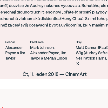
aně“, dozví se, že Audrey nakonec vycouvala. Bohatého, al
nenechají dlouho truchlit jeho noví „přátelé“, srbský playbo
jednonohá vietnamská disidentka (Hong Chau). S nimi toho 
 než za celý svůj dosavadní život a uvědomí si, že i v malém s
Scénář
Produkce
Hrají
r
Alexander
Mark Johnson,
Matt Damon (Paul S
Payne a Jim
Alexander Payne, Jim
Wiig (Audrey Safra
Taylor
Taylor a Megan Ellison
Neil Patrick Harris,
Čt, 11. leden 2018 — CinemArt