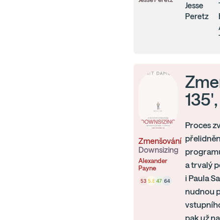
Jesse
Peretz
Zmen
135'
Proces zv
přelidněn
Zmenšování
Downsizing
programu
Alexander
a trvalý 
Payne
i Paula S
53
5.8
47
64
nudnou pr
vstupníh
pak už na