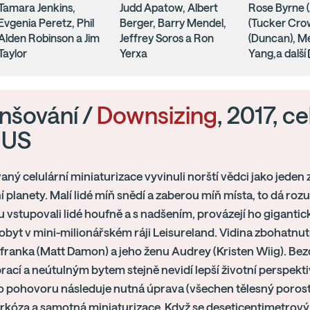
Tamara Jenkins,
Judd Apatow, Albert
Rose Byrne 
Evgenia Peretz, Phil
Berger, Barry Mendel,
(Tucker Cro
Alden Robinson a Jim
Jeffrey Soros a Ron
(Duncan), M
Taylor
Yerxa
Yang,a další
šování /
Downsizing
, 2017, c
, US
aný celulární miniaturizace vyvinuli norští vědci jako jeden z
í planety. Malí lidé míň snědí a zaberou míň místa, to dá ro
 vstupovali lidé houfně a s nadšením, provázejí ho gigant
pobyt v mini-milionářském ráji Leisureland. Vidina zbohatn
afranka (Matt Damon) a jeho ženu Audrey (Kristen Wiig). Bezd
ací a neútulným bytem stejně nevidí lepší životní perspekt
o pohovoru následuje nutná úprava (všechen tělesný porost
rkóza a samotná miniaturizace. Když se deseticentimetrový