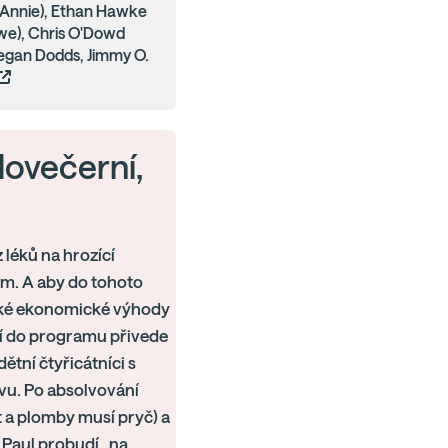
(Annie), Ethan Hawke
we), Chris O'Dowd
egan Dodds, Jimmy O.
elovečerní,
 léků na hrozící
zum. A aby do tohoto
ické ekonomické výhody
utí do programu přivede
ětní čtyřicátníci s
ivu. Po absolvování
 a plomby musí pryč) a
 Paul probudí „na