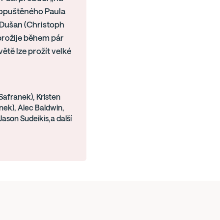
e opuštěného Paula
y Dušan (Christoph
prožije během pár
větě lze prožít velké
afranek), Kristen
nek), Alec Baldwin,
 Jason Sudeikis,a další