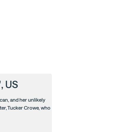
', US
ncan, and her unlikely
ter, Tucker Crowe, who