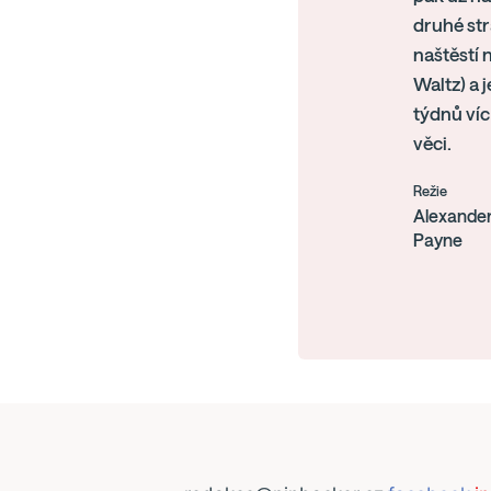
druhé str
naštěstí 
Waltz) a 
týdnů víc
věci.
Režie
Alexande
Payne