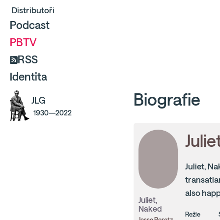
Distributoři
Podcast
PBTV
RSS
Identita
Biografie
JLG
1930—2022
Juli
Juliet, N
transatla
also happ
Juliet,
Naked
Režie
Jesse Peretz