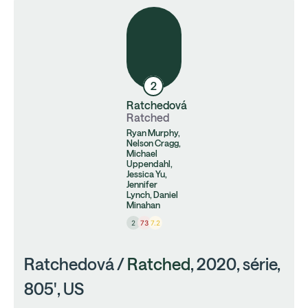
2
Ratchedová
Ratched
Ryan Murphy,
Nelson Cragg,
Michael
Uppendahl,
Jessica Yu,
Jennifer
Lynch, Daniel
Minahan
2
73
7.2
Ratchedová /
Ratched
, 2020, série,
805', US