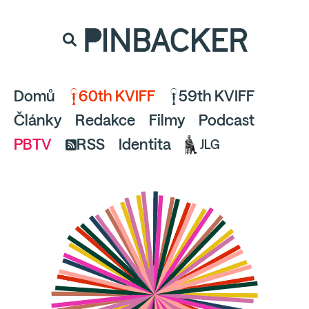
souhlaste
proto prosím s analytickými cookies
PINBACKER
a pusťte se do čtení.
Domů
60th KVIFF
59th KVIFF
Články
Redakce
Filmy
Podcast
PBTV
RSS
Identita
JLG