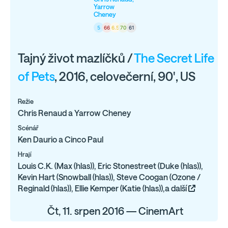
Yarrow
Cheney
5
66
6.5
70
61
Tajný život mazlíčků /
The Secret Life
of Pets
, 2016, celovečerní, 90', US
Režie
Chris Renaud a Yarrow Cheney
Scénář
Ken Daurio a Cinco Paul
Hrají
Louis C.K. (Max (hlas)), Eric Stonestreet (Duke (hlas)),
Kevin Hart (Snowball (hlas)), Steve Coogan (Ozone /
Reginald (hlas)), Ellie Kemper (Katie (hlas)),a další
Čt, 11. srpen 2016 — CinemArt