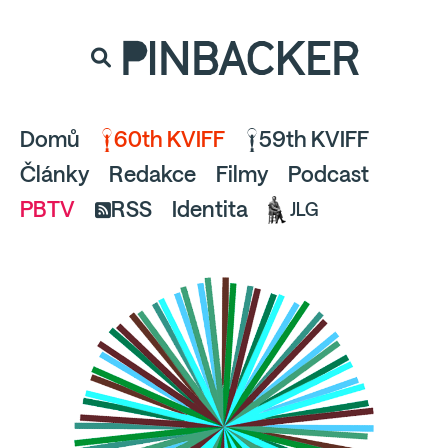
souhlaste
proto prosím s analytickými cookies
PINBACKER
a pusťte se do čtení.
Domů
60th KVIFF
59th KVIFF
Články
Redakce
Filmy
Podcast
PBTV
RSS
Identita
JLG