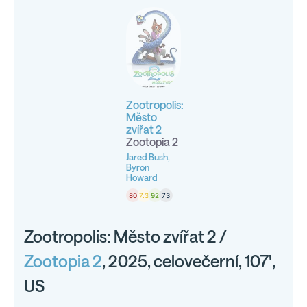
Zootropolis:
Město
zvířat 2
Zootopia 2
Jared Bush,
Byron
Howard
80
7.3
92
73
Zootropolis: Město zvířat 2 /
Zootopia 2
, 2025, celovečerní, 107',
US