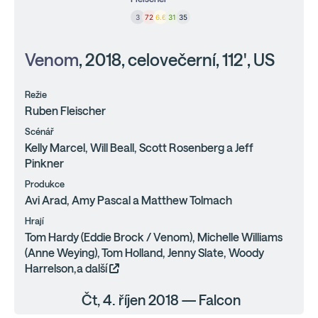
3
72
6.6
31
35
Venom
, 2018, celovečerní, 112', US
Režie
Ruben Fleischer
Scénář
Kelly Marcel, Will Beall, Scott Rosenberg a Jeff
Pinkner
Produkce
Avi Arad, Amy Pascal a Matthew Tolmach
Hrají
Tom Hardy (Eddie Brock / Venom), Michelle Williams
(Anne Weying), Tom Holland, Jenny Slate, Woody
Harrelson,a další
Čt, 4. říjen 2018 — Falcon