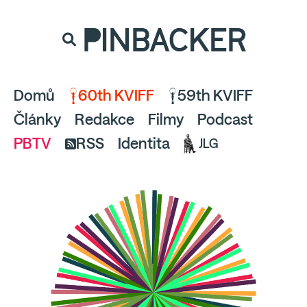
souhlaste
proto prosím s analytickými cookies
PINBACKER
a pusťte se do čtení.
Domů
60th KVIFF
59th KVIFF
Články
Redakce
Filmy
Podcast
PBTV
RSS
Identita
JLG