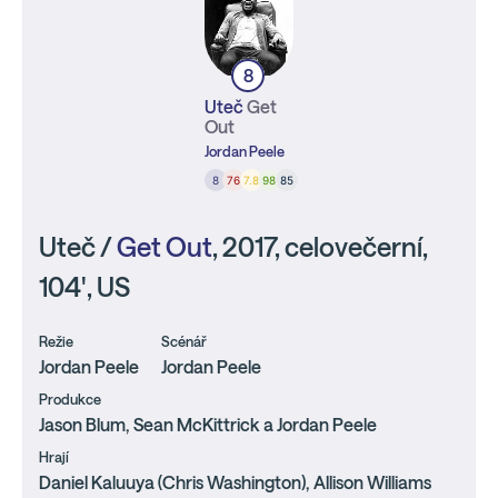
8
Uteč
Get
Out
Jordan Peele
8
76
7.8
98
85
Uteč /
Get Out
, 2017, celovečerní,
104', US
Režie
Scénář
Jordan Peele
Jordan Peele
Produkce
Jason Blum, Sean McKittrick a Jordan Peele
Hrají
Daniel Kaluuya (Chris Washington), Allison Williams