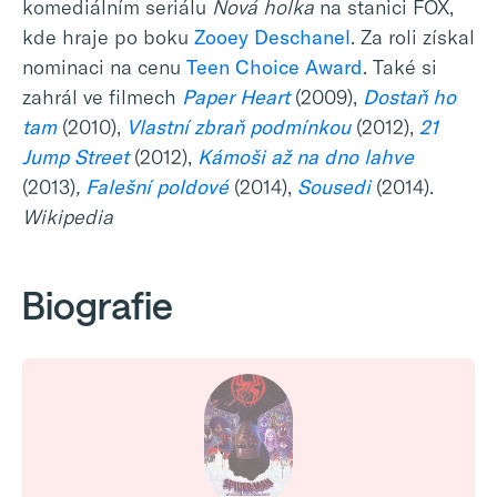
komediálním seriálu
Nová holka
na stanici FOX,
kde hraje po boku
Zooey Deschanel
. Za roli získal
nominaci na cenu
Teen Choice Award
. Také si
zahrál ve filmech
Paper Heart
(2009),
Dostaň ho
tam
(2010),
Vlastní zbraň podmínkou
(2012),
21
Jump Street
(2012),
Kámoši až na dno lahve
(2013)
,
Falešní poldové
(2014),
Sousedi
(2014).
Wikipedia
Biografie