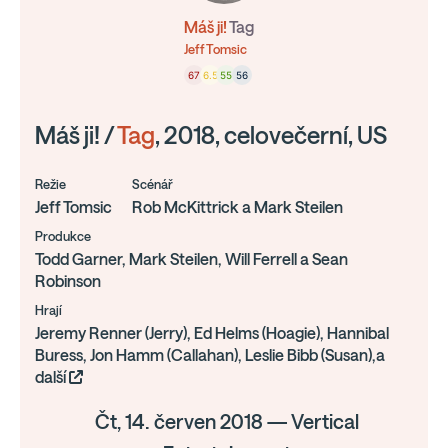
Máš ji!
Tag
Jeff Tomsic
67
6.5
55
56
Máš ji! /
Tag
, 2018, celovečerní, US
Režie
Scénář
Jeff Tomsic
Rob McKittrick a Mark Steilen
Produkce
Todd Garner, Mark Steilen, Will Ferrell a Sean
Robinson
Hrají
Jeremy Renner (Jerry), Ed Helms (Hoagie), Hannibal
Buress, Jon Hamm (Callahan), Leslie Bibb (Susan),a
další
Čt, 14. červen 2018 — Vertical