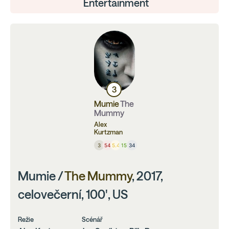
Entertainment
3
Mumie
The
Mummy
Alex
Kurtzman
3
54
5.4
15
34
Mumie /
The Mummy
, 2017,
celovečerní, 100', US
Režie
Scénář