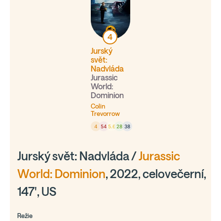
4
Jurský
svět:
Nadvláda
Jurassic
World:
Dominion
Colin
Trevorrow
4
54
5.6
28
38
Jurský svět: Nadvláda /
Jurassic
World: Dominion
, 2022, celovečerní,
147', US
Režie