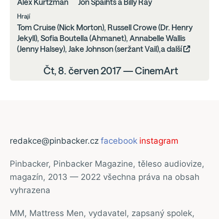
Alex Kurtzman
Jon Spaihts a Billy Ray
Hrají
Tom Cruise (Nick Morton), Russell Crowe (Dr. Henry
Jekyll), Sofia Boutella (Ahmanet), Annabelle Wallis
(Jenny Halsey), Jake Johnson (seržant Vail),a další
Čt, 8. červen 2017 — CinemArt
redakce@pinbacker.cz
facebook
instagram
Pinbacker, Pinbacker Magazine, těleso audiovize,
magazín, 2013 — 2022 všechna práva na obsah
vyhrazena
MM, Mattress Men, vydavatel, zapsaný spolek,