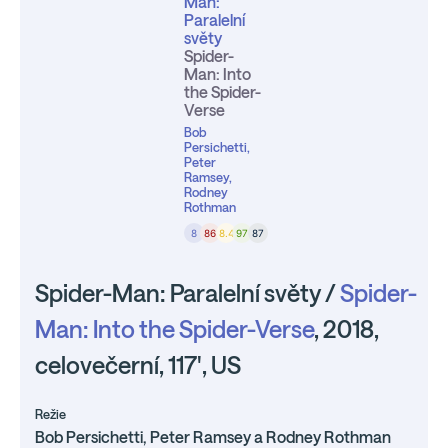
Man:
Paralelní
světy
Spider-
Man: Into
the Spider-
Verse
Bob
Persichetti,
Peter
Ramsey,
Rodney
Rothman
8
86
8.4
97
87
Spider-Man: Paralelní světy /
Spider-
Man: Into the Spider-Verse
, 2018,
celovečerní, 117', US
Režie
Bob Persichetti, Peter Ramsey a Rodney Rothman