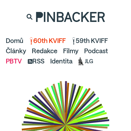
souhlaste
proto prosím s analytickými cookies
PINBACKER
a pusťte se do čtení.
Domů
60th KVIFF
59th KVIFF
Články
Redakce
Filmy
Podcast
PBTV
RSS
Identita
JLG