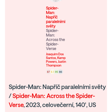
Spider-
Man:
Napříč
paralelními
světy
Spider-
Man:
Across the
Spider-
Verse
Joaquim Dos
Santos, Kemp
Powers, Justin
Thompson
87
8.5
95
86
Spider-Man: Napříč paralelními světy
/
Spider-Man: Across the Spider-
Verse
, 2023, celovečerní, 140', US