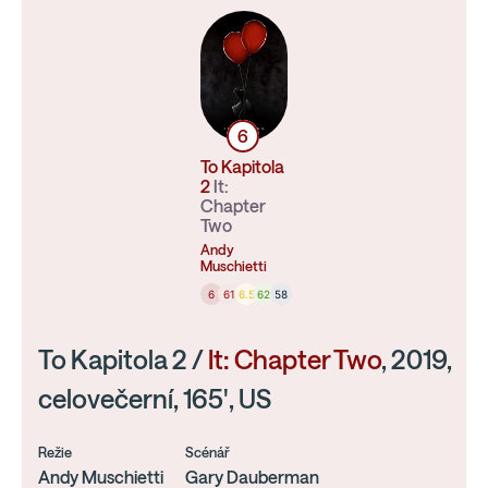
6
To Kapitola
2
It:
Chapter
Two
Andy
Muschietti
6
61
6.5
62
58
To Kapitola 2 /
It: Chapter Two
, 2019,
celovečerní, 165', US
Režie
Scénář
Andy Muschietti
Gary Dauberman