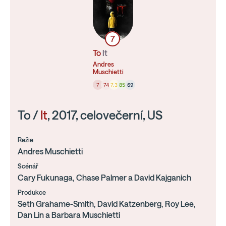
7
To
It
Andres
Muschietti
7
74
7.3
85
69
To /
It
, 2017, celovečerní, US
Režie
Andres Muschietti
Scénář
Cary Fukunaga, Chase Palmer a David Kajganich
Produkce
Seth Grahame-Smith, David Katzenberg, Roy Lee,
Dan Lin a Barbara Muschietti