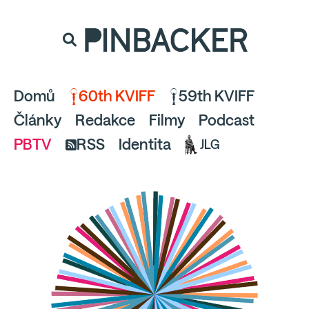
souhlaste
proto prosím s analytickými cookies
PINBACKER
a pusťte se do čtení.
Domů
60th KVIFF
59th KVIFF
Články
Redakce
Filmy
Podcast
PBTV
RSS
Identita
JLG