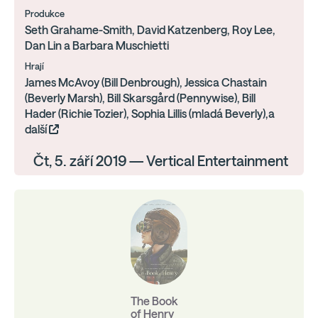
Produkce
Seth Grahame-Smith, David Katzenberg, Roy Lee,
Dan Lin a Barbara Muschietti
Hrají
James McAvoy (Bill Denbrough), Jessica Chastain
(Beverly Marsh), Bill Skarsgård (Pennywise), Bill
Hader (Richie Tozier), Sophia Lillis (mladá Beverly),a
další
Čt, 5. září 2019 — Vertical Entertainment
The Book
of Henry