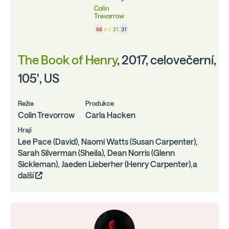
Colin
Trevorrow
66
6.6
21
31
The Book of Henry
, 2017, celovečerní,
105', US
Režie
Produkce
Colin Trevorrow
Carla Hacken
Hrají
Lee Pace (David), Naomi Watts (Susan Carpenter),
Sarah Silverman (Sheila), Dean Norris (Glenn
Sickleman), Jaeden Lieberher (Henry Carpenter),a
další