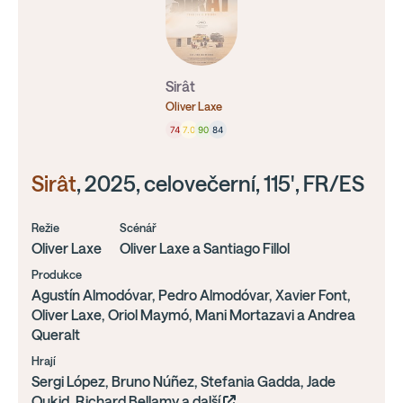
Sirât
Oliver Laxe
74
7.0
90
84
Sirât
, 2025, celovečerní, 115', FR/ES
Režie
Scénář
Oliver Laxe
Oliver Laxe a Santiago Fillol
Produkce
Agustín Almodóvar, Pedro Almodóvar, Xavier Font,
Oliver Laxe, Oriol Maymó, Mani Mortazavi a Andrea
Queralt
Hrají
Sergi López, Bruno Núñez, Stefania Gadda, Jade
Oukid, Richard Bellamy,a další