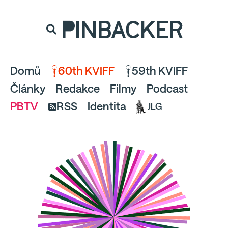
souhlaste
proto prosím s analytickými cookies
PINBACKER
a pusťte se do čtení.
Domů
60th KVIFF
59th KVIFF
Články
Redakce
Filmy
Podcast
PBTV
RSS
Identita
JLG