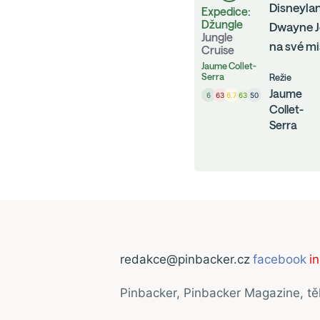
Disneyla
Expedice:
Džungle
Dwayne J
Jungle
na své mi
Cruise
Jaume Collet-
Serra
Režie
Jaume
6
63
6.7
63
50
Collet-
Serra
redakce@pinbacker.cz
facebook
i
Pinbacker, Pinbacker Magazine, t