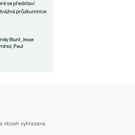
ré se představí
 odvážná průzkumnice
ily Blunt, Jesse
mírez, Paul
na obsah vyhrazena