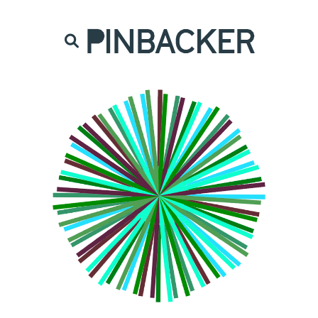
are. Našich čtenářů si nesmírně vážíme,
prot
PINBACKER