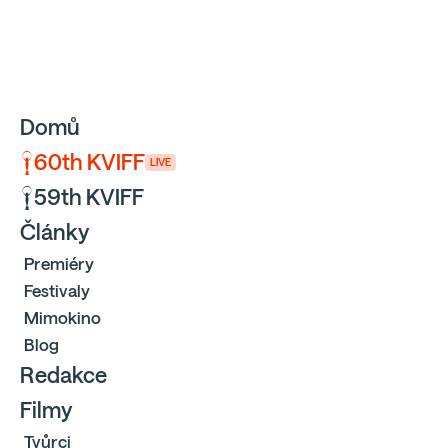
Sbíráme počty návštěvníků webu přes Google a Cloudfl
Domů
60th KVIFF
LIVE
59th KVIFF
Články
Premiéry
Festivaly
Mimokino
Blog
Redakce
Filmy
Tvůrci