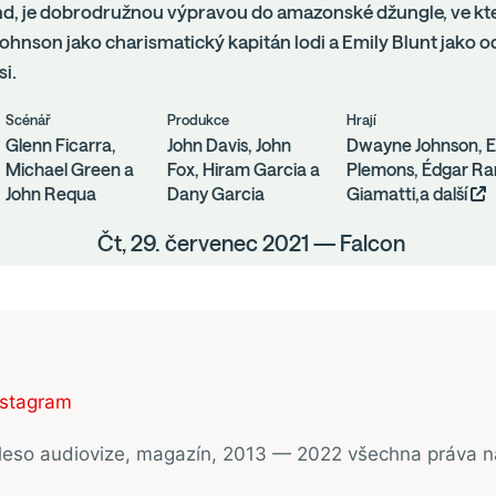
nd, je dobrodružnou výpravou do amazonské džungle, ve kte
ohnson jako charismatický kapitán lodi a Emily Blunt jako
si.
Scénář
Produkce
Hrají
Glenn Ficarra,
John Davis, John
Dwayne Johnson, Em
Michael Green a
Fox, Hiram Garcia a
Plemons, Édgar Ra
John Requa
Dany Garcia
Giamatti,a další
Čt, 29. červenec 2021 — Falcon
nstagram
ěleso audiovize, magazín, 2013 — 2022 všechna práva 