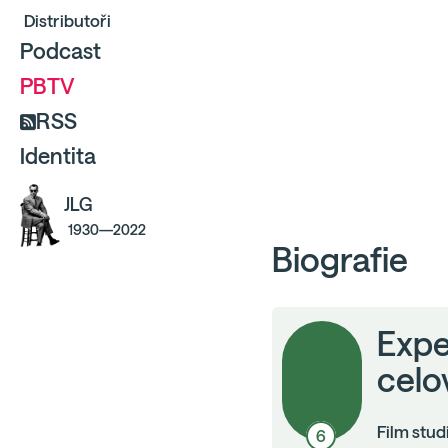
Distributoři
Podcast
PBTV
RSS
Identita
JLG
1930—2022
Biografie
Expe
celo
Film stud
6