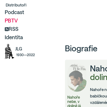
Distributoři
Podcast
PBTV
RSS
Identita
Biografie
JLG
1930—2022
Naho
doli
Nahoře ne
babičkou
Nahoře
nebe, v
vzdáleném
dolině já