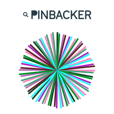
are. Našich čtenářů si nesmírně vážíme,
prot
PINBACKER