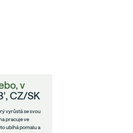
ebo, v
93', CZ/SK
erý vyrůstá se svou
na pracuje ve
éto ubíhá pomalu a