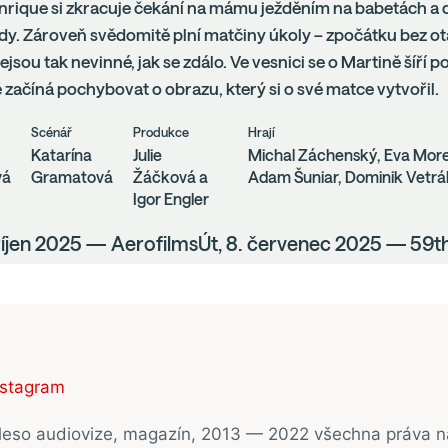
Enrique si zkracuje čekání na mámu ježděním na babetách 
y. Zároveň svědomitě plní matčiny úkoly – zpočátku bez otá
 nejsou tak nevinné, jak se zdálo. Ve vesnici se o Martině šíří
začíná pochybovat o obrazu, který si o své matce vytvořil.
Scénář
Produkce
Hrají
Katarína
Julie
Michal Záchenský, Eva More
vá
Gramatová
Žáčková a
Adam Šuniar, Dominik Vetrák
Igor Engler
 říjen 2025 — AerofilmsÚt, 8. červenec 2025 — 59t
nstagram
ěleso audiovize, magazín, 2013 — 2022 všechna práva 