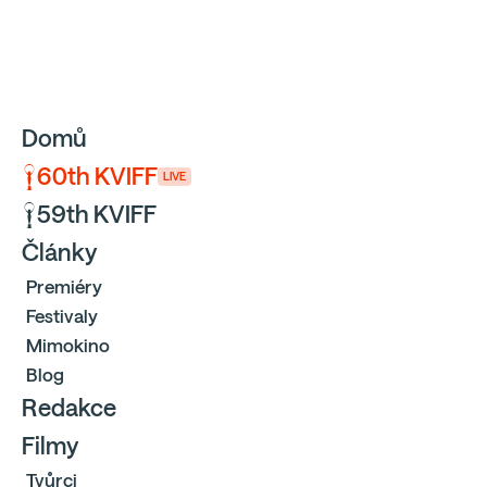
Sbíráme počty návštěvníků webu přes Google a Cloudfl
Domů
60th KVIFF
LIVE
59th KVIFF
Články
Premiéry
Festivaly
Mimokino
Blog
Redakce
Filmy
Tvůrci