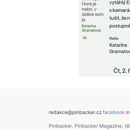
vytáhlý 
Hore je
nebo, v
s kamarád
doline som
tušit, že
ja
postupně 
Katarína
Gramatová
69
Režie
Katarína
Gramato
Čt, 2.
redakce@pinbacker.cz
facebook
i
Pinbacker, Pinbacker Magazine, t