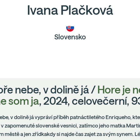
Ivana Plačková
Slovensko
ře nebe, v dolině já /
Hore je n
ne som ja
, 2024, celovečerní, 
be, v dolině já vypráví příběh patnáctiletého Enriqueho, kt
 v zapomenuté slovenské vesnici, zatímco jeho matka Marti
 městě a jen zřídkakdy si najde čas zajet za svým synem. L