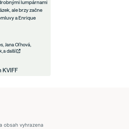
a drobnými lumpárnami
zek, ale brzy začne
 pomluvy a Enrique
s, Jana Oľhová,
,a další
h KVIFF
na obsah vyhrazena