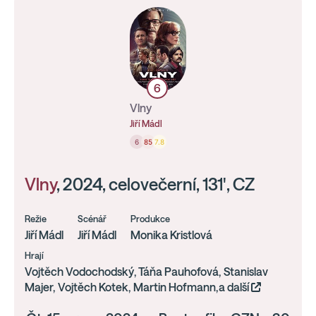
6
Vlny
Jiří Mádl
6
85
7.8
Vlny
, 2024, celovečerní, 131', CZ
Režie
Scénář
Produkce
Jiří Mádl
Jiří Mádl
Monika Kristlová
Hrají
Vojtěch Vodochodský, Táňa Pauhofová, Stanislav
Majer, Vojtěch Kotek, Martin Hofmann,a další