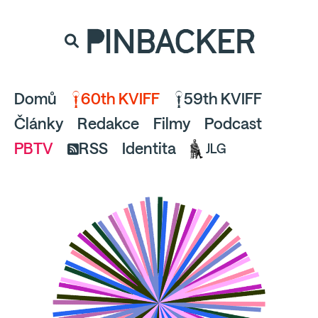
souhlaste
proto prosím s analytickými cookies
PINBACKER
a pusťte se do čtení.
Domů
60th KVIFF
59th KVIFF
Články
Redakce
Filmy
Podcast
PBTV
RSS
Identita
JLG