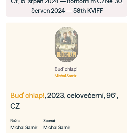
Čt, 15. srpen 2024 — Bontonfilm CZNe, 30.
červen 2024 — 58th KVIFF
Buď chlap!
Michal Samir
Buď chlap!
, 2023, celovečerní, 96',
CZ
Režie
Scénář
Michal Samir
Michal Samir