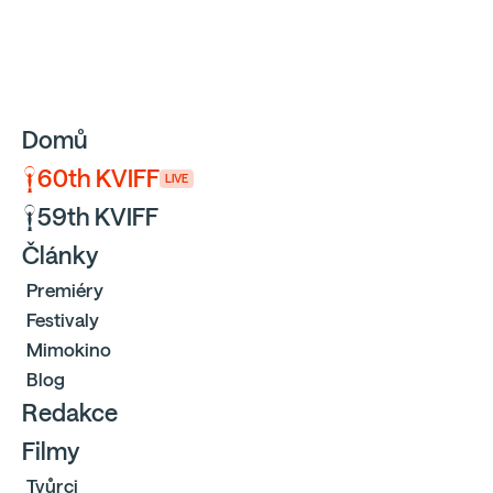
Sbíráme počty návštěvníků webu přes Google a Cloudfl
Domů
60th KVIFF
LIVE
59th KVIFF
Články
Premiéry
Festivaly
Mimokino
Blog
Redakce
Filmy
Tvůrci