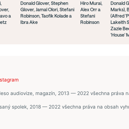
,
Donald Glover, Stephen
Hiro Murai,
Donald Gl
over,
Glover, Jamal Olori, Stefani
Alex Orr a
Marks), 
ravo a
Robinson, Taofik Kolade a
Stefani
(Alfred 'P
etz
Ibra Ake
Robinson
Lakeith S
Zazie Bee
'House' 
nstagram
ěleso audiovize, magazín, 2013 — 2022 všechna práva 
psaný spolek, 2018 — 2022 všechna práva na obsah vyh