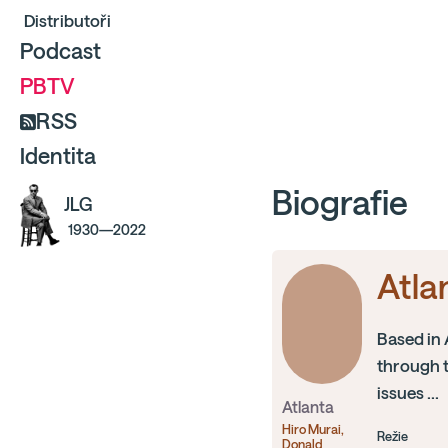
Distributoři
Podcast
PBTV
RSS
Identita
Biografie
JLG
1930—2022
Atla
Based in 
through t
issues ...
Atlanta
Hiro Murai,
Režie
Donald