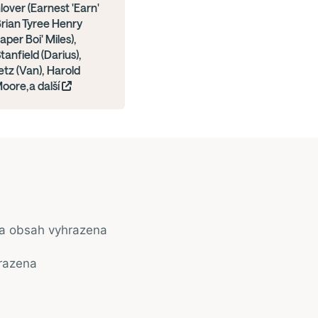
over (Earnest 'Earn'
Brian Tyree Henry
aper Boi' Miles),
tanfield (Darius),
tz (Van), Harold
Moore,a další
na obsah vyhrazena
razena