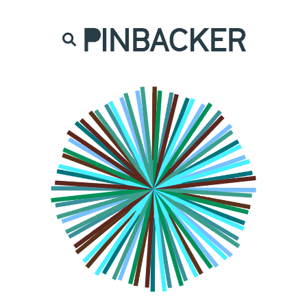
are. Našich čtenářů si nesmírně vážíme,
prot
PINBACKER