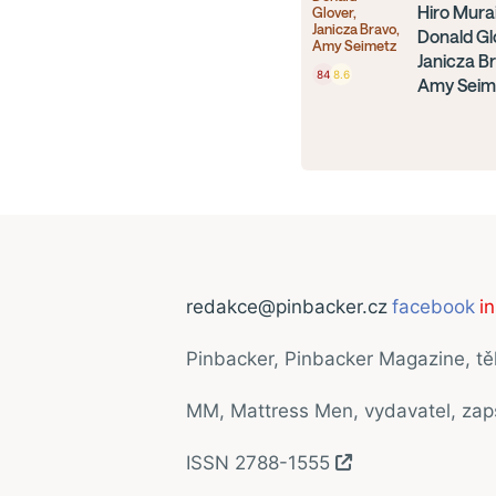
Hiro Murai
Glover,
Janicza Bravo,
Donald Gl
Amy Seimetz
Janicza B
84
8.6
Amy Seim
redakce@pinbacker.cz
facebook
i
Pinbacker, Pinbacker Magazine, t
MM, Mattress Men, vydavatel, za
ISSN 2788-1555