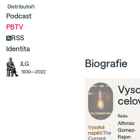
Distributoři
Podcast
PBTV
RSS
Identita
Biografie
JLG
1930—2022
Vyso
celo
Režie
Alfonso
Vysoké
Gomez-
napětí
The
Rejon
Current