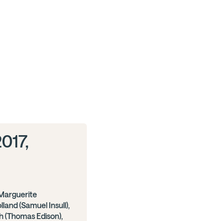
2017,
Marguerite
land (Samuel Insull),
 (Thomas Edison),