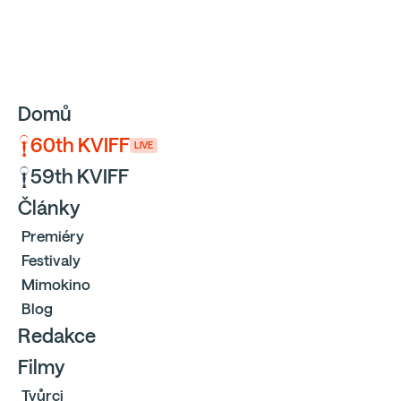
Sbíráme počty návštěvníků webu přes Google a Cloudfl
Domů
60th KVIFF
LIVE
59th KVIFF
Články
Premiéry
Festivaly
Mimokino
Blog
Redakce
Filmy
Tvůrci