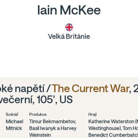
Iain McKee
Velká Británie
ké napětí /
The Current War
, 
večerní, 105', US
Scénář
Produkce
Hrají
Michael
Timur Bekmambetov,
Katherine Waterston (
Mitnick
Basil Iwanyk a Harvey
Westinghouse), Tom Hol
Weinstein
Benedict Cumberbatch