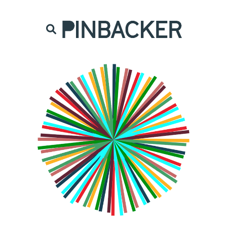
are. Našich čtenářů si nesmírně vážíme,
prot
PINBACKER