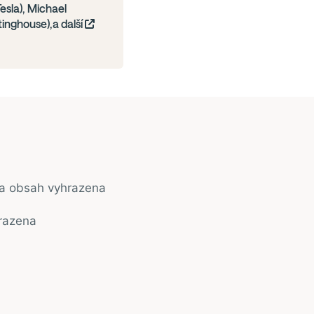
Tesla), Michael
nghouse),a další
na obsah vyhrazena
razena