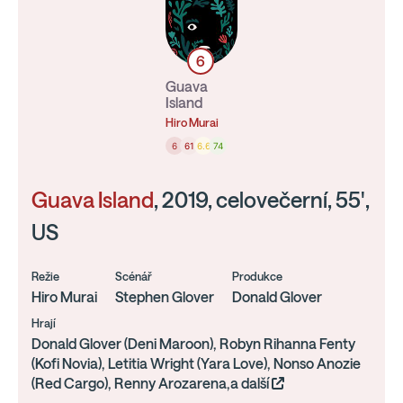
6
Guava
Island
Hiro Murai
6
61
6.6
74
Guava Island
, 2019, celovečerní, 55',
US
Režie
Scénář
Produkce
Hiro Murai
Stephen Glover
Donald Glover
Hrají
Donald Glover (Deni Maroon), Robyn Rihanna Fenty
(Kofi Novia), Letitia Wright (Yara Love), Nonso Anozie
(Red Cargo), Renny Arozarena,a další