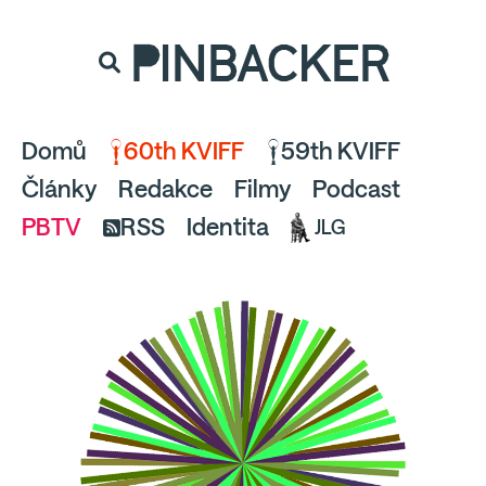
souhlaste
proto prosím s analytickými cookies
PINBACKER
a pusťte se do čtení.
Domů
60th KVIFF
59th KVIFF
Články
Redakce
Filmy
Podcast
PBTV
RSS
Identita
JLG