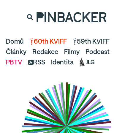
souhlaste
proto prosím s analytickými cookies
PINBACKER
a pusťte se do čtení.
Domů
60th KVIFF
59th KVIFF
Články
Redakce
Filmy
Podcast
PBTV
RSS
Identita
JLG