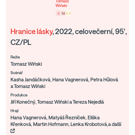
Tomasz
Wiński
4
56
5.4
Hranice lásky
, 2022, celovečerní, 95',
CZ/PL
Režie
Tomasz Wiński
Scénář
Kasha Jandáčková, Hana Vagnerová, Petra Hůlová
a Tomasz Wiński
Produkce
Jiří Konečný, Tomasz Wiński a Tereza Nejedlá
Hrají
Hana Vagnerová, Matyáš Řezníček, Eliška
Křenková, Martin Hofmann, Lenka Krobotová,a další