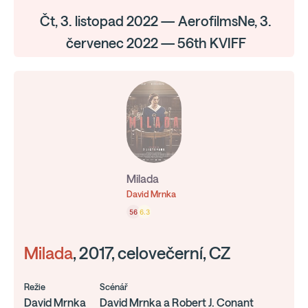
Čt, 3. listopad 2022 — AerofilmsNe, 3.
červenec 2022 — 56th KVIFF
Milada
David Mrnka
56
6.3
Milada
, 2017, celovečerní, CZ
Režie
Scénář
David Mrnka
David Mrnka a Robert J. Conant